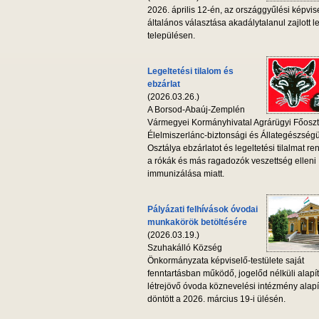
2026. április 12-én, az országgyűlési képvis
általános választása akadálytalanul zajlott l
településen.
Legeltetési tilalom és
ebzárlat
(2026.03.26.)
A Borsod-Abaúj-Zemplén
Vármegyei Kormányhivatal Agrárügyi Főoszt
Élelmiszerlánc-biztonsági és Állategészség
Osztálya ebzárlatot és legeltetési tilalmat ren
a rókák és más ragadozók veszettség elleni
immunizálása miatt.
Pályázati felhívások óvodai
munkakörök betöltésére
(2026.03.19.)
Szuhakálló Község
Önkormányzata képviselő-testülete saját
fenntartásban működő, jogelőd nélküli alapí
létrejövő óvoda köznevelési intézmény alapí
döntött a 2026. március 19-i ülésén.