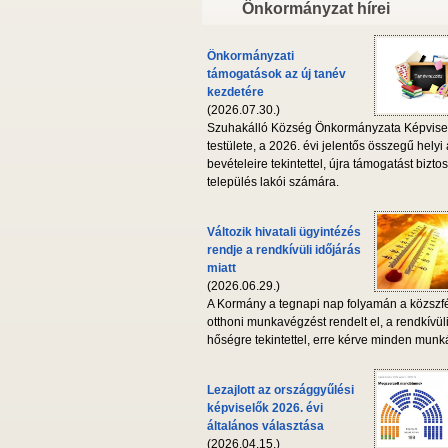
Önkormányzat hírei
Önkormányzati
támogatások az új tanév
kezdetére
(2026.07.30.)
Szuhakálló Község Önkormányzata Képvise
testülete, a 2026. évi jelentős összegű helyi
bevételeire tekintettel, újra támogatást biztos
település lakói számára.
Változik hivatali ügyintézés
rendje a rendkívüli időjárás
miatt
(2026.06.29.)
A Kormány a tegnapi nap folyamán a közszf
otthoni munkavégzést rendelt el, a rendkívül
hőségre tekintettel, erre kérve minden munká
Lezajlott az országgyűlési
képviselők 2026. évi
általános választása
(2026.04.15.)