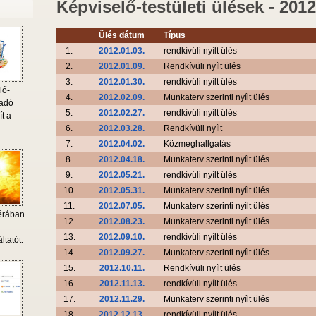
Képviselő-testületi ülések - 2012
Ülés dátum
Típus
1.
2012.01.03.
rendkívüli nyílt ülés
2.
2012.01.09.
Rendkívüli nyílt ülés
3.
2012.01.30.
rendkívüli nyílt ülés
lő-
4.
2012.02.09.
Munkaterv szerinti nyílt ülés
 adó
5.
2012.02.27.
rendkívüli nyílt ülés
ít a
6.
2012.03.28.
Rendkívüli nyílt
7.
2012.04.02.
Közmeghallgatás
8.
2012.04.18.
Munkaterv szerinti nyílt ülés
9.
2012.05.21.
rendkívüli nyílt ülés
10.
2012.05.31.
Munkaterv szerinti nyílt ülés
11.
2012.07.05.
Munkaterv szerinti nyílt ülés
érában
12.
2012.08.23.
Munkaterv szerinti nyílt ülés
i
13.
2012.09.10.
rendkívüli nyílt ülés
ltatót.
14.
2012.09.27.
Munkaterv szerinti nyílt ülés
15.
2012.10.11.
Rendkívüli nyílt ülés
16.
2012.11.13.
rendkívüli nyílt ülés
17.
2012.11.29.
Munkaterv szerinti nyílt ülés
18.
2012.12.13.
rendkívüli nyílt ülés