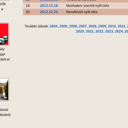
elők
19.
2012.12.19.
Munkaterv szerinti nyílt ülés
e a
20.
2012.12.20.
Rendkívüli nyílt ülés
További ülések:
2004
,
2005
,
2006
,
2007
,
2008
,
2009
,
2010
,
2011
,
2020
,
2021
,
2022
,
2023
,
2024
,
2
ály
ügyi
delt el
tással
tásáról