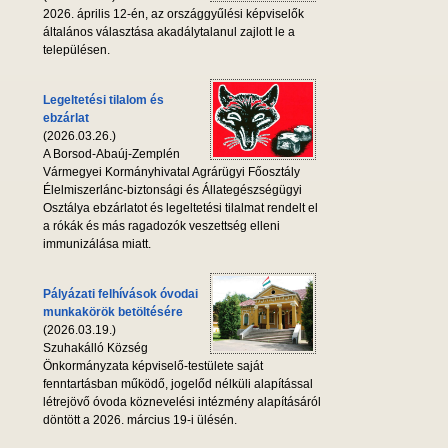
2026. április 12-én, az országgyűlési képviselők
általános választása akadálytalanul zajlott le a
településen.
Legeltetési tilalom és
ebzárlat
(2026.03.26.)
A Borsod-Abaúj-Zemplén
Vármegyei Kormányhivatal Agrárügyi Főosztály
Élelmiszerlánc-biztonsági és Állategészségügyi
Osztálya ebzárlatot és legeltetési tilalmat rendelt el
a rókák és más ragadozók veszettség elleni
immunizálása miatt.
Pályázati felhívások óvodai
munkakörök betöltésére
(2026.03.19.)
Szuhakálló Község
Önkormányzata képviselő-testülete saját
fenntartásban működő, jogelőd nélküli alapítással
létrejövő óvoda köznevelési intézmény alapításáról
döntött a 2026. március 19-i ülésén.