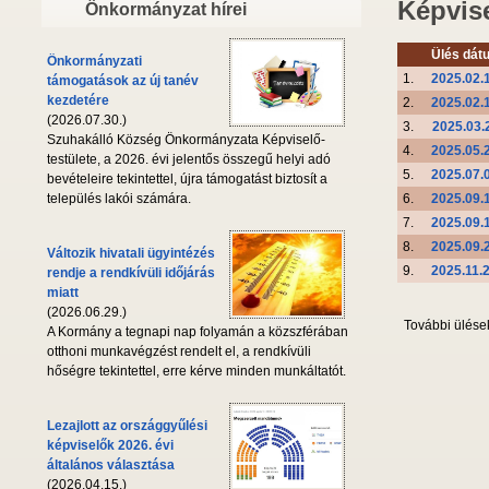
Képvise
Önkormányzat hírei
Ülés dát
Önkormányzati
1.
2025.02.1
támogatások az új tanév
kezdetére
2.
2025.02.1
(2026.07.30.)
3.
2025.03.
Szuhakálló Község Önkormányzata Képviselő-
4.
2025.05.2
testülete, a 2026. évi jelentős összegű helyi adó
5.
2025.07.0
bevételeire tekintettel, újra támogatást biztosít a
6.
2025.09.1
település lakói számára.
7.
2025.09.1
8.
2025.09.2
Változik hivatali ügyintézés
9.
2025.11.2
rendje a rendkívüli időjárás
miatt
(2026.06.29.)
További ülése
A Kormány a tegnapi nap folyamán a közszférában
otthoni munkavégzést rendelt el, a rendkívüli
hőségre tekintettel, erre kérve minden munkáltatót.
Lezajlott az országgyűlési
képviselők 2026. évi
általános választása
(2026.04.15.)