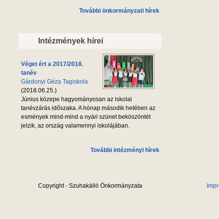
További önkormányzati hírek
Intézmények hírei
Véget ért a 2017/2018.
tanév
Gárdonyi Géza Tagiskola
(2018.06.25.)
Június közepe hagyományosan az iskolai
tanévzárás időszaka. A hónap második hetében az
esmények mind-mind a nyári szünet beköszöntét
jelzik, az ország valamennyi iskolájában.
További intézményi hírek
Copyright - Szuhakálló Önkormányzata
Imp