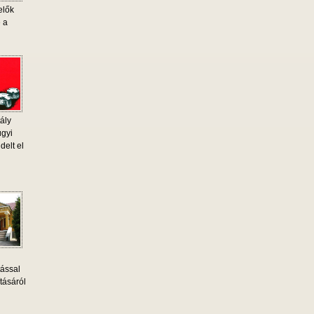
elők
e a
ály
ügyi
delt el
tással
tásáról