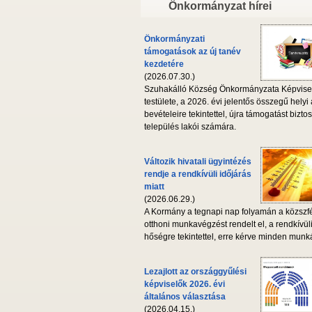
Önkormányzat hírei
Önkormányzati
támogatások az új tanév
kezdetére
(2026.07.30.)
Szuhakálló Község Önkormányzata Képvise
testülete, a 2026. évi jelentős összegű helyi
bevételeire tekintettel, újra támogatást biztos
település lakói számára.
Változik hivatali ügyintézés
rendje a rendkívüli időjárás
miatt
(2026.06.29.)
A Kormány a tegnapi nap folyamán a közszf
otthoni munkavégzést rendelt el, a rendkívül
hőségre tekintettel, erre kérve minden munká
Lezajlott az országgyűlési
képviselők 2026. évi
általános választása
(2026.04.15.)