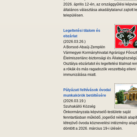
2026. április 12-én, az országgyűlési képvis
általános választása akadálytalanul zajlott l
településen.
Legeltetési tilalom és
ebzárlat
(2026.03.26.)
A Borsod-Abaúj-Zemplén
Vármegyei Kormányhivatal Agrárügyi Főoszt
Élelmiszerlánc-biztonsági és Állategészség
Osztálya ebzárlatot és legeltetési tilalmat ren
a rókák és más ragadozók veszettség elleni
immunizálása miatt.
Pályázati felhívások óvodai
munkakörök betöltésére
(2026.03.19.)
Szuhakálló Község
Önkormányzata képviselő-testülete saját
fenntartásban működő, jogelőd nélküli alapí
létrejövő óvoda köznevelési intézmény alapí
döntött a 2026. március 19-i ülésén.