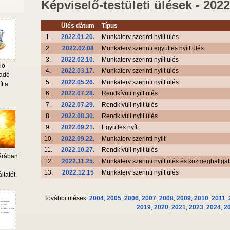
Képviselő-testületi ülések - 2022
Ülés dátum
Típus
1.
2022.01.20.
Munkaterv szerinti nyílt ülés
2.
2022.02.08
Munkaterv szerinti együttes nyílt ülés
3.
2022.02.10.
Munkaterv szerinti nyílt ülés
lő-
4.
2022.03.17.
Munkaterv szerinti nyílt ülés
 adó
5.
2022.05.26.
Munkaterv szerinti nyílt ülés
ít a
6.
2022.07.28.
Rendkívüli nyílt ülés
7.
2022.07.29.
Rendkívüli nyílt ülés
8.
2022.08.30.
Rendkívüli nyílt ülés
9.
2022.09.21.
Együttes nyílt
10.
2022.09.22.
Munkaterv szerinti nyílt
11.
2022.10.27.
Rendkívüli nyílt ülés
érában
12.
2022.11.25.
Munkaterv szerinti nyílt ülés és közmeghallga
i
13.
2022.12.15
Munkaterv szerinti nyílt ülés
ltatót.
További ülések:
2004
,
2005
,
2006
,
2007
,
2008
,
2009
,
2010
,
2011
,
2019
,
2020
,
2021
,
2023
,
2024
,
2