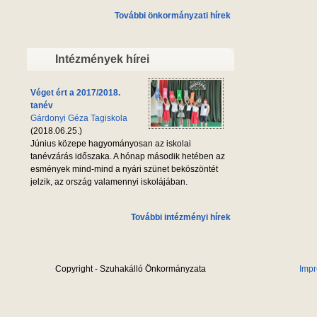
További önkormányzati hírek
Intézmények hírei
Véget ért a 2017/2018.
tanév
Gárdonyi Géza Tagiskola
(2018.06.25.)
Június közepe hagyományosan az iskolai
tanévzárás időszaka. A hónap második hetében az
esmények mind-mind a nyári szünet beköszöntét
jelzik, az ország valamennyi iskolájában.
További intézményi hírek
Copyright - Szuhakálló Önkormányzata
Imp