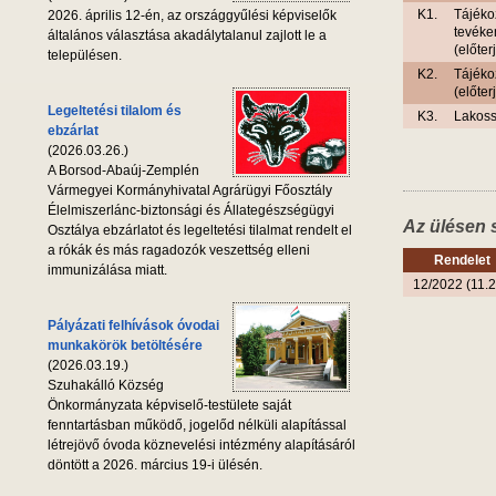
K1.
Tájéko
2026. április 12-én, az országgyűlési képviselők
tevéke
általános választása akadálytalanul zajlott le a
(előte
településen.
K2.
Tájéko
(előte
Legeltetési tilalom és
K3.
Lakoss
ebzárlat
(2026.03.26.)
A Borsod-Abaúj-Zemplén
Vármegyei Kormányhivatal Agrárügyi Főosztály
Élelmiszerlánc-biztonsági és Állategészségügyi
Az ülésen 
Osztálya ebzárlatot és legeltetési tilalmat rendelt el
a rókák és más ragadozók veszettség elleni
Rendelet
immunizálása miatt.
12/2022 (11.2
Pályázati felhívások óvodai
munkakörök betöltésére
(2026.03.19.)
Szuhakálló Község
Önkormányzata képviselő-testülete saját
fenntartásban működő, jogelőd nélküli alapítással
létrejövő óvoda köznevelési intézmény alapításáról
döntött a 2026. március 19-i ülésén.