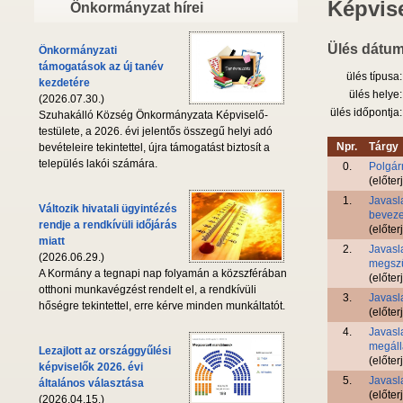
Képvise
Önkormányzat hírei
Ülés dátum
Önkormányzati
támogatások az új tanév
ülés típusa:
kezdetére
ülés helye:
(2026.07.30.)
ülés időpontja:
Szuhakálló Község Önkormányzata Képviselő-
testülete, a 2026. évi jelentős összegű helyi adó
Npr.
Tárgy
bevételeire tekintettel, újra támogatást biztosít a
település lakói számára.
0.
Polgár
(előter
1.
Javasl
Változik hivatali ügyintézés
beveze
rendje a rendkívüli időjárás
(előter
miatt
2.
Javasl
(2026.06.29.)
megszü
A Kormány a tegnapi nap folyamán a közszférában
(előter
otthoni munkavégzést rendelt el, a rendkívüli
3.
Javasla
hőségre tekintettel, erre kérve minden munkáltatót.
(előter
4.
Javasl
megáll
Lezajlott az országgyűlési
(előter
képviselők 2026. évi
5.
Javasl
általános választása
(előter
(2026.04.15.)