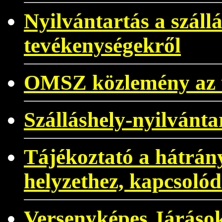
Nyilvántartás a szállá
tevékenységekről
OMSZ közlemény az ü
Szálláshely-nyilvánta
Tájékoztató a hátrán
helyzethez, kapcsoló
Versenyképes Járások