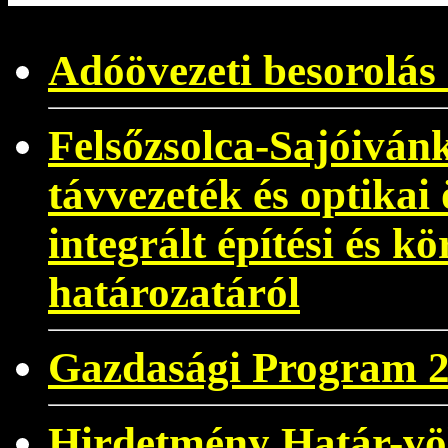
Adóövezeti besorolás 
Felsőzsolca-Sajóivánk
távvezeték és optikai 
integrált építési és 
határozatáról
Gazdasági Program 
Hirdetmény Határ-völ