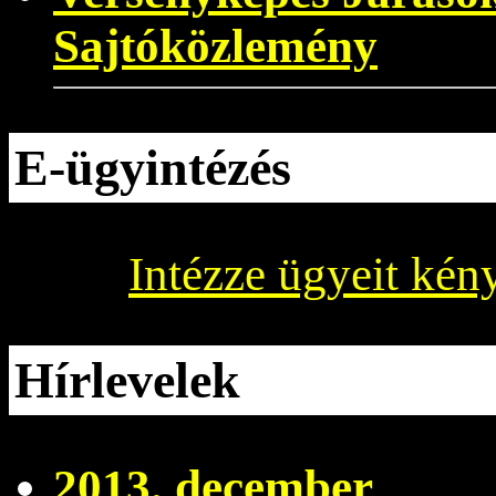
Sajtóközlemény
E-ügyintézés
Intézze ügyeit kén
Hírlevelek
2013. december