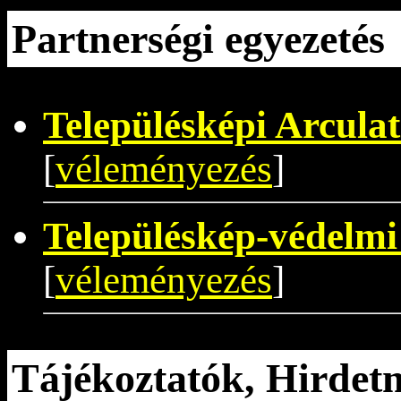
Partnerségi egyezetés
Településképi Arcula
[
véleményezés
]
Településkép-védelmi
[
véleményezés
]
Tájékoztatók, Hirde