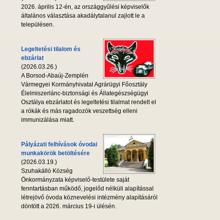
2026. április 12-én, az országgyűlési képviselők
általános választása akadálytalanul zajlott le a
településen.
Legeltetési tilalom és
ebzárlat
(2026.03.26.)
A Borsod-Abaúj-Zemplén
Vármegyei Kormányhivatal Agrárügyi Főosztály
Élelmiszerlánc-biztonsági és Állategészségügyi
Osztálya ebzárlatot és legeltetési tilalmat rendelt el
a rókák és más ragadozók veszettség elleni
immunizálása miatt.
Pályázati felhívások óvodai
munkakörök betöltésére
(2026.03.19.)
Szuhakálló Község
Önkormányzata képviselő-testülete saját
fenntartásban működő, jogelőd nélküli alapítással
létrejövő óvoda köznevelési intézmény alapításáról
döntött a 2026. március 19-i ülésén.