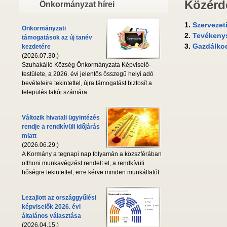
Közérd
Önkormányzat hírei
1.
Szervezet
Önkormányzati
2.
Tevékeny
támogatások az új tanév
3.
Gazdálko
kezdetére
(2026.07.30.)
Szuhakálló Község Önkormányzata Képviselő-
testülete, a 2026. évi jelentős összegű helyi adó
bevételeire tekintettel, újra támogatást biztosít a
település lakói számára.
Változik hivatali ügyintézés
rendje a rendkívüli időjárás
miatt
(2026.06.29.)
A Kormány a tegnapi nap folyamán a közszférában
otthoni munkavégzést rendelt el, a rendkívüli
hőségre tekintettel, erre kérve minden munkáltatót.
Lezajlott az országgyűlési
képviselők 2026. évi
általános választása
(2026.04.15.)