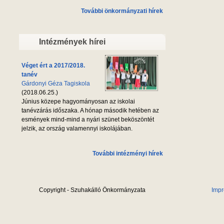
További önkormányzati hírek
Intézmények hírei
Véget ért a 2017/2018.
tanév
Gárdonyi Géza Tagiskola
(2018.06.25.)
Június közepe hagyományosan az iskolai
tanévzárás időszaka. A hónap második hetében az
esmények mind-mind a nyári szünet beköszöntét
jelzik, az ország valamennyi iskolájában.
További intézményi hírek
Copyright - Szuhakálló Önkormányzata
Imp