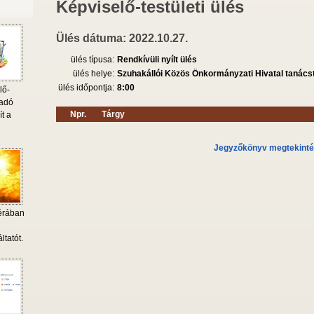
Képviselő-testületi ülés
Ülés dátuma: 2022.10.27.
ülés típusa:
Rendkívüli nyílt ülés
ülés helye:
Szuhakállói Közös Önkormányzati Hivatal tanác
ülés időpontja:
8:00
lő-
 adó
Npr.
Tárgy
ít a
Jegyzőkönyv megtekint
érában
i
ltatót.