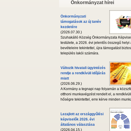
Önkormányzat hírei
Önkormányzati
támogatások az új tanév
kezdetére
(2026.07.30.)
Szuhakálló Község Önkormányzata Képvise
testülete, a 2026. évi jelentős összegű helyi
bevételeire tekintettel, újra támogatást biztos
település lakói számára.
Változik hivatali ügyintézés
rendje a rendkívüli időjárás
miatt
(2026.06.29.)
A Kormány a tegnapi nap folyamán a közszf
otthoni munkavégzést rendelt el, a rendkívül
hőségre tekintettel, erre kérve minden munká
Lezajlott az országgyűlési
képviselők 2026. évi
általános választása
(2026.04.15.)