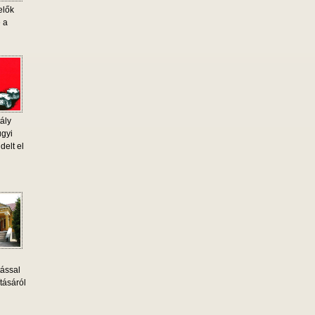
elők
e a
ály
ügyi
delt el
tással
tásáról