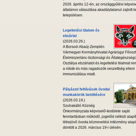
2026. április 12-én, az országgyűlési képvis
általános választása akadálytalanul zajlott l
településen.
Legeltetési tilalom és
ebzárlat
(2026.03.26.)
A Borsod-Abaúj-Zemplén
Vármegyei Kormányhivatal Agrárügyi Főoszt
Élelmiszerlánc-biztonsági és Állategészség
Osztálya ebzárlatot és legeltetési tilalmat ren
a rókák és más ragadozók veszettség elleni
immunizálása miatt.
Pályázati felhívások óvodai
munkakörök betöltésére
(2026.03.19.)
Szuhakálló Község
Önkormányzata képviselő-testülete saját
fenntartásban működő, jogelőd nélküli alapí
létrejövő óvoda köznevelési intézmény alapí
döntött a 2026. március 19-i ülésén.