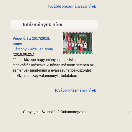
További önkormányzati hírek
Intézmények hírei
Véget ért a 2017/2018.
tanév
Gárdonyi Géza Tagiskola
(2018.06.25.)
Június közepe hagyományosan az iskolai
tanévzárás időszaka. A hónap második hetében az
esmények mind-mind a nyári szünet beköszöntét
jelzik, az ország valamennyi iskolájában.
További intézményi hírek
Copyright - Szuhakálló Önkormányzata
Imp