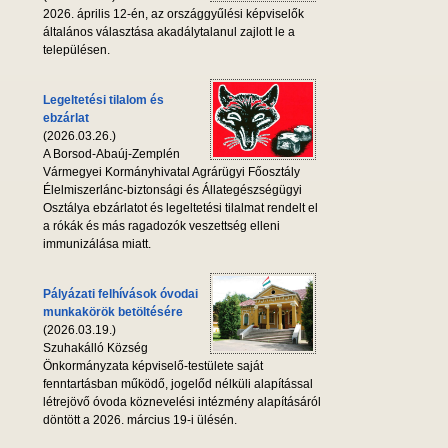
2026. április 12-én, az országgyűlési képviselők
általános választása akadálytalanul zajlott le a
településen.
Legeltetési tilalom és
ebzárlat
(2026.03.26.)
A Borsod-Abaúj-Zemplén
Vármegyei Kormányhivatal Agrárügyi Főosztály
Élelmiszerlánc-biztonsági és Állategészségügyi
Osztálya ebzárlatot és legeltetési tilalmat rendelt el
a rókák és más ragadozók veszettség elleni
immunizálása miatt.
Pályázati felhívások óvodai
munkakörök betöltésére
(2026.03.19.)
Szuhakálló Község
Önkormányzata képviselő-testülete saját
fenntartásban működő, jogelőd nélküli alapítással
létrejövő óvoda köznevelési intézmény alapításáról
döntött a 2026. március 19-i ülésén.