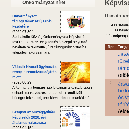
Képvise
Önkormányzat hírei
Ülés dátum
Önkormányzati
támogatások az új tanév
ülés típusa:
kezdetére
ülés helye:
(2026.07.30.)
ülés időpontja:
Szuhakálló Község Önkormányzata Képviselő-
testülete, a 2026. évi jelentős összegű helyi adó
Npr.
Tárgy
bevételeire tekintettel, újra támogatást biztosít a
település lakói számára.
1.
Java
tüze
Változik hivatali ügyintézés
támo
rendje a rendkívüli időjárás
(elő
miatt
(2026.06.29.)
2.
Java
A Kormány a tegnapi nap folyamán a közszférában
bizt
otthoni munkavégzést rendelt el, a rendkívüli
és v
hőségre tekintettel, erre kérve minden munkáltatót.
térít
(elő
Lezajlott az országgyűlési
képviselők 2026. évi
általános választása
(2026.04.15.)