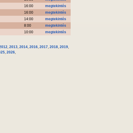
16:00
megtekintés
16:00
megtekintés
14:00
megtekintés
8:00
megtekintés
10:00
megtekintés
2012
,
2013
,
2014
,
2016
,
2017
,
2018
,
2019
,
025
,
2026
,