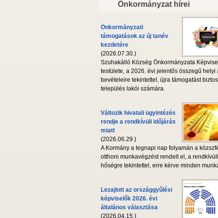
Önkormányzat hírei
Önkormányzati
támogatások az új tanév
kezdetére
(2026.07.30.)
Szuhakálló Község Önkormányzata Képvise
testülete, a 2026. évi jelentős összegű helyi
bevételeire tekintettel, újra támogatást biztos
település lakói számára.
Változik hivatali ügyintézés
rendje a rendkívüli időjárás
miatt
(2026.06.29.)
A Kormány a tegnapi nap folyamán a közszf
otthoni munkavégzést rendelt el, a rendkívül
hőségre tekintettel, erre kérve minden munká
Lezajlott az országgyűlési
képviselők 2026. évi
általános választása
(2026.04.15.)