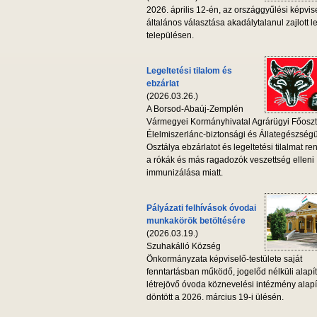
2026. április 12-én, az országgyűlési képvis
általános választása akadálytalanul zajlott l
településen.
Legeltetési tilalom és
ebzárlat
(2026.03.26.)
A Borsod-Abaúj-Zemplén
Vármegyei Kormányhivatal Agrárügyi Főoszt
Élelmiszerlánc-biztonsági és Állategészség
Osztálya ebzárlatot és legeltetési tilalmat ren
a rókák és más ragadozók veszettség elleni
immunizálása miatt.
Pályázati felhívások óvodai
munkakörök betöltésére
(2026.03.19.)
Szuhakálló Község
Önkormányzata képviselő-testülete saját
fenntartásban működő, jogelőd nélküli alapí
létrejövő óvoda köznevelési intézmény alapí
döntött a 2026. március 19-i ülésén.