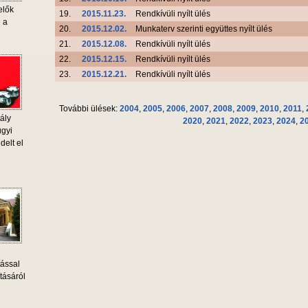
elők
19.
2015.11.23.
Rendkívüli nyílt ülés
e a
20.
2015.12.02.
Munkaterv szerinti együttes nyílt ülés
21.
2015.12.08.
Rendkívüli nyílt ülés
22.
2015.12.15.
Rendkívüli nyílt ülés
23.
2015.12.21.
Rendkívüli nyílt ülés
További ülések:
2004
,
2005
,
2006
,
2007
,
2008
,
2009
,
2010
,
2011
,
ály
2020
,
2021
,
2022
,
2023
,
2024
,
2
ügyi
delt el
tással
tásáról