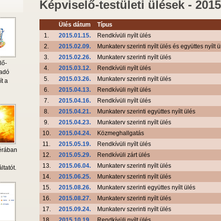
Képviselő-testületi ülések - 2015
Ülés dátum
Típus
1.
2015.01.15.
Rendkívüli nyílt ülés
2.
2015.02.09.
Munkaterv szerinti nyílt ülés és együttes nyílt ü
3.
2015.02.26.
Munkaterv szerinti nyílt ülés
lő-
4.
2015.03.12.
Rendkívüli nyílt ülés
 adó
5.
2015.03.26.
Munkaterv szerinti nyílt ülés
ít a
6.
2015.04.13.
Rendkívüli nyílt ülés
7.
2015.04.16.
Rendkívüli nyílt ülés
8.
2015.04.21.
Munkaterv szerinti együttes nyílt ülés
9.
2015.04.23.
Munkaterv szerinti nyílt ülés
10.
2015.04.24.
Közmeghallgatás
11.
2015.05.19.
Rendkívüli nyílt ülés
érában
12.
2015.05.29.
Rendkívüli zárt ülés
i
13.
2015.06.04.
Munkaterv szerinti nyílt ülés
ltatót.
14.
2015.06.25.
Munkaterv szerinti nyílt ülés
15.
2015.08.26.
Munkaterv szerinti együttes nyílt ülés
16.
2015.08.27.
Munkaterv szerinti nyílt ülés
17.
2015.09.24.
Munkaterv szerinti nyílt ülés
18.
2015.10.19.
Rendkívüli nyílt ülés