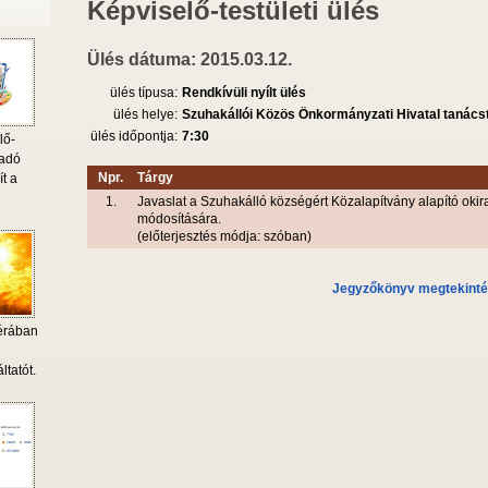
Képviselő-testületi ülés
Ülés dátuma: 2015.03.12.
ülés típusa:
Rendkívüli nyílt ülés
ülés helye:
Szuhakállói Közös Önkormányzati Hivatal tanác
ülés időpontja:
7:30
lő-
 adó
Npr.
Tárgy
ít a
1.
Javaslat a Szuhakálló községért Közalapítvány alapító okir
módosítására.
(előterjesztés módja: szóban)
Jegyzőkönyv megtekint
érában
i
ltatót.