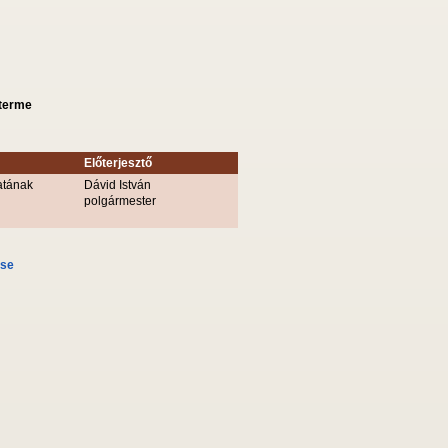
sterme
Előterjesztő
atának
Dávid István
polgármester
ése