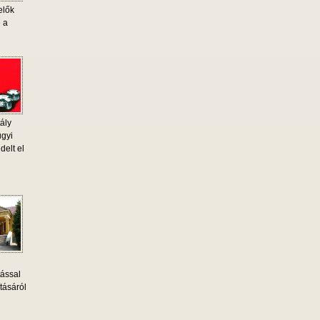
elők
e a
ály
ügyi
delt el
tással
tásáról