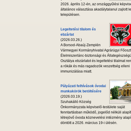
2026. április 12-én, az országgyűlési képvis
általános választása akadálytalanul zajlott l
településen.
Legeltetési tilalom és
ebzárlat
(2026.03.26.)
A Borsod-Abaúj-Zemplén
Vármegyei Kormányhivatal Agrárügyi Főoszt
Élelmiszerlánc-biztonsági és Állategészség
Osztálya ebzárlatot és legeltetési tilalmat ren
a rókák és más ragadozók veszettség elleni
immunizálása miatt.
Pályázati felhívások óvodai
munkakörök betöltésére
(2026.03.19.)
Szuhakálló Község
Önkormányzata képviselő-testülete saját
fenntartásban működő, jogelőd nélküli alapí
létrejövő óvoda köznevelési intézmény alapí
döntött a 2026. március 19-i ülésén.