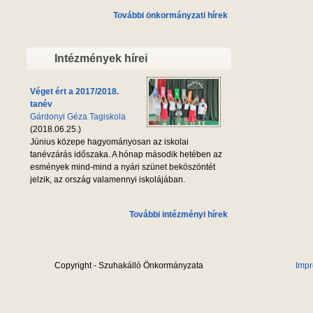
További önkormányzati hírek
Intézmények hírei
Véget ért a 2017/2018.
tanév
Gárdonyi Géza Tagiskola
(2018.06.25.)
Június közepe hagyományosan az iskolai
tanévzárás időszaka. A hónap második hetében az
esmények mind-mind a nyári szünet beköszöntét
jelzik, az ország valamennyi iskolájában.
További intézményi hírek
Copyright - Szuhakálló Önkormányzata
Imp