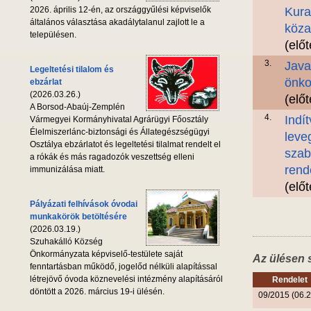
2026. április 12-én, az országgyűlési képviselők
Kura
általános választása akadálytalanul zajlott le a
köza
településen.
(elő
3.
Java
Legeltetési tilalom és
önko
ebzárlat
(2026.03.26.)
(elő
A Borsod-Abaúj-Zemplén
4.
Indí
Vármegyei Kormányhivatal Agrárügyi Főosztály
Élelmiszerlánc-biztonsági és Állategészségügyi
leve
Osztálya ebzárlatot és legeltetési tilalmat rendelt el
szab
a rókák és más ragadozók veszettség elleni
rend
immunizálása miatt.
(elő
Pályázati felhívások óvodai
munkakörök betöltésére
(2026.03.19.)
Szuhakálló Község
Önkormányzata képviselő-testülete saját
Az ülésen 
fenntartásban működő, jogelőd nélküli alapítással
létrejövő óvoda köznevelési intézmény alapításáról
Rendelet
döntött a 2026. március 19-i ülésén.
09/2015 (06.2