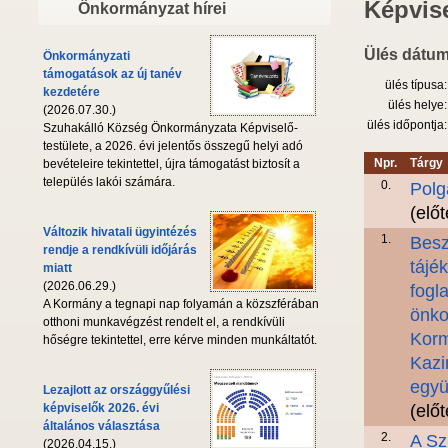
Képvise
Önkormányzat hírei
Ülés dátum
Önkormányzati
támogatások az új tanév
ülés típusa:
kezdetére
ülés helye:
(2026.07.30.)
ülés időpontja:
Szuhakálló Község Önkormányzata Képviselő-
testülete, a 2026. évi jelentős összegű helyi adó
Npr.
Tárgy
bevételeire tekintettel, újra támogatást biztosít a
település lakói számára.
0.
Polg
(elő
Változik hivatali ügyintézés
1.
Besz
rendje a rendkívüli időjárás
tájé
miatt
(2026.06.29.)
fogla
A Kormány a tegnapi nap folyamán a közszférában
önko
otthoni munkavégzést rendelt el, a rendkívüli
Korm
hőségre tekintettel, erre kérve minden munkáltatót.
Kazi
együ
Lezajlott az országgyűlési
képviselők 2026. évi
(elő
általános választása
2.
A Sz
(2026.04.15.)