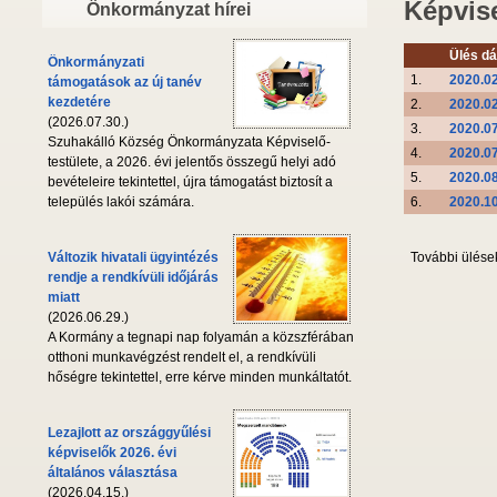
Képvise
Önkormányzat hírei
Ülés d
Önkormányzati
1.
2020.02
támogatások az új tanév
kezdetére
2.
2020.02
(2026.07.30.)
3.
2020.07
Szuhakálló Község Önkormányzata Képviselő-
4.
2020.07
testülete, a 2026. évi jelentős összegű helyi adó
5.
2020.08
bevételeire tekintettel, újra támogatást biztosít a
6.
2020.10
település lakói számára.
További ülése
Változik hivatali ügyintézés
rendje a rendkívüli időjárás
miatt
(2026.06.29.)
A Kormány a tegnapi nap folyamán a közszférában
otthoni munkavégzést rendelt el, a rendkívüli
hőségre tekintettel, erre kérve minden munkáltatót.
Lezajlott az országgyűlési
képviselők 2026. évi
általános választása
(2026.04.15.)