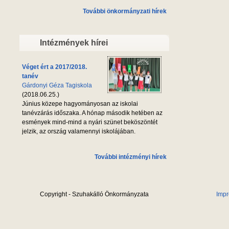
További önkormányzati hírek
Intézmények hírei
Véget ért a 2017/2018.
tanév
Gárdonyi Géza Tagiskola
(2018.06.25.)
Június közepe hagyományosan az iskolai
tanévzárás időszaka. A hónap második hetében az
esmények mind-mind a nyári szünet beköszöntét
jelzik, az ország valamennyi iskolájában.
További intézményi hírek
Copyright - Szuhakálló Önkormányzata
Imp