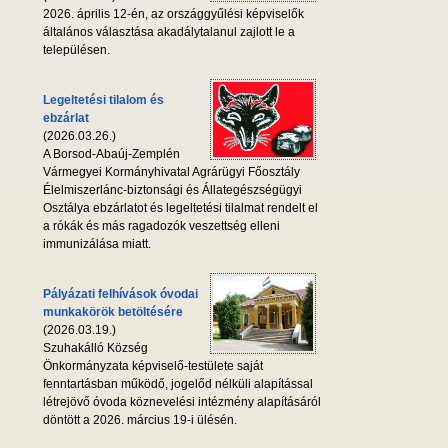
2026. április 12-én, az országgyűlési képviselők
általános választása akadálytalanul zajlott le a
településen.
Legeltetési tilalom és
ebzárlat
(2026.03.26.)
A Borsod-Abaúj-Zemplén
Vármegyei Kormányhivatal Agrárügyi Főosztály
Élelmiszerlánc-biztonsági és Állategészségügyi
Osztálya ebzárlatot és legeltetési tilalmat rendelt el
a rókák és más ragadozók veszettség elleni
immunizálása miatt.
Pályázati felhívások óvodai
munkakörök betöltésére
(2026.03.19.)
Szuhakálló Község
Önkormányzata képviselő-testülete saját
fenntartásban működő, jogelőd nélküli alapítással
létrejövő óvoda köznevelési intézmény alapításáról
döntött a 2026. március 19-i ülésén.