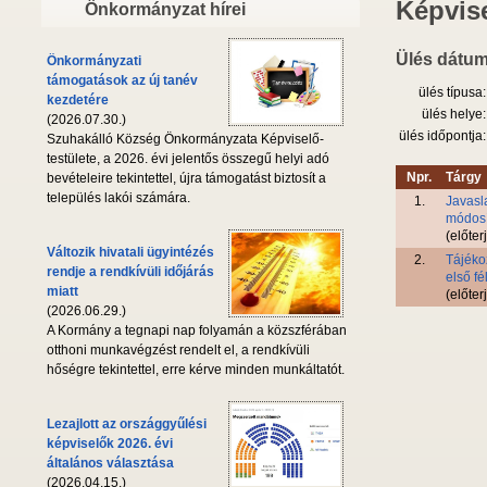
Képvise
Önkormányzat hírei
Ülés dátum
Önkormányzati
támogatások az új tanév
ülés típusa:
kezdetére
ülés helye:
(2026.07.30.)
ülés időpontja:
Szuhakálló Község Önkormányzata Képviselő-
testülete, a 2026. évi jelentős összegű helyi adó
Npr.
Tárgy
bevételeire tekintettel, újra támogatást biztosít a
település lakói számára.
1.
Javasl
módosí
(előter
Változik hivatali ügyintézés
2.
Tájéko
rendje a rendkívüli időjárás
első fé
miatt
(előter
(2026.06.29.)
A Kormány a tegnapi nap folyamán a közszférában
otthoni munkavégzést rendelt el, a rendkívüli
hőségre tekintettel, erre kérve minden munkáltatót.
Lezajlott az országgyűlési
képviselők 2026. évi
általános választása
(2026.04.15.)