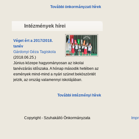
További önkormányzati hírek
Intézmények hírei
Véget ért a 2017/2018.
tanév
Gárdonyi Géza Tagiskola
(2018.06.25.)
Június közepe hagyományosan az iskolai
tanévzárás időszaka. A hónap második hetében az
esmények mind-mind a nyári szünet beköszöntét
jelzik, az ország valamennyi iskolájában.
További intézményi hírek
Copyright - Szuhakálló Önkormányzata
Imp