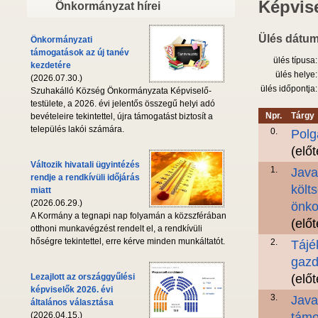
Képvise
Önkormányzat hírei
Ülés dátum
Önkormányzati
támogatások az új tanév
ülés típusa:
kezdetére
ülés helye:
(2026.07.30.)
ülés időpontja:
Szuhakálló Község Önkormányzata Képviselő-
testülete, a 2026. évi jelentős összegű helyi adó
Npr.
Tárgy
bevételeire tekintettel, újra támogatást biztosít a
település lakói számára.
0.
Polg
(elő
Változik hivatali ügyintézés
1.
Java
rendje a rendkívüli időjárás
költ
miatt
(2026.06.29.)
önko
A Kormány a tegnapi nap folyamán a közszférában
(elő
otthoni munkavégzést rendelt el, a rendkívüli
hőségre tekintettel, erre kérve minden munkáltatót.
2.
Tájé
gazd
Lezajlott az országgyűlési
(elő
képviselők 2026. évi
3.
Java
általános választása
(2026.04.15.)
támo