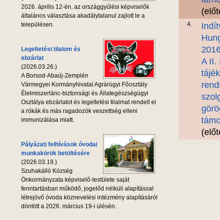
2026. április 12-én, az országgyűlési képviselők
(elő
általános választása akadálytalanul zajlott le a
4.
településen.
Indí
Hung
2016
Legeltetési tilalom és
ebzárlat
A II
(2026.03.26.)
tájé
A Borsod-Abaúj-Zemplén
rend
Vármegyei Kormányhivatal Agrárügyi Főosztály
Élelmiszerlánc-biztonsági és Állategészségügyi
szolg
Osztálya ebzárlatot és legeltetési tilalmat rendelt el
görö
a rókák és más ragadozók veszettség elleni
támo
immunizálása miatt.
(elő
Pályázati felhívások óvodai
munkakörök betöltésére
(2026.03.19.)
Szuhakálló Község
Önkormányzata képviselő-testülete saját
fenntartásban működő, jogelőd nélküli alapítással
létrejövő óvoda köznevelési intézmény alapításáról
döntött a 2026. március 19-i ülésén.