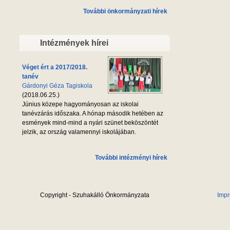
További önkormányzati hírek
Intézmények hírei
Véget ért a 2017/2018.
tanév
Gárdonyi Géza Tagiskola
(2018.06.25.)
Június közepe hagyományosan az iskolai
tanévzárás időszaka. A hónap második hetében az
esmények mind-mind a nyári szünet beköszöntét
jelzik, az ország valamennyi iskolájában.
További intézményi hírek
Copyright - Szuhakálló Önkormányzata
Imp