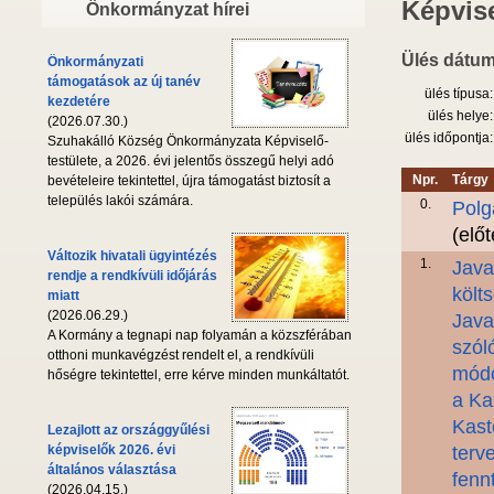
Képvise
Önkormányzat hírei
Ülés dátum
Önkormányzati
támogatások az új tanév
ülés típusa:
kezdetére
ülés helye:
(2026.07.30.)
ülés időpontja:
Szuhakálló Község Önkormányzata Képviselő-
testülete, a 2026. évi jelentős összegű helyi adó
Npr.
Tárgy
bevételeire tekintettel, újra támogatást biztosít a
település lakói számára.
0.
Polg
(elő
Változik hivatali ügyintézés
1.
Java
rendje a rendkívüli időjárás
költ
miatt
(2026.06.29.)
Java
A Kormány a tegnapi nap folyamán a közszférában
szól
otthoni munkavégzést rendelt el, a rendkívüli
módo
hőségre tekintettel, erre kérve minden munkáltatót.
a Ka
Kast
Lezajlott az országgyűlési
képviselők 2026. évi
terv
általános választása
fenn
(2026.04.15.)