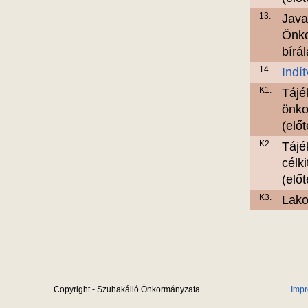
13.
Java
Önko
bírál
14.
Indí
K1.
Tájé
önko
(elő
K2.
Tájé
célki
(elő
K3.
Lako
Copyright - Szuhakálló Önkormányzata
Imp