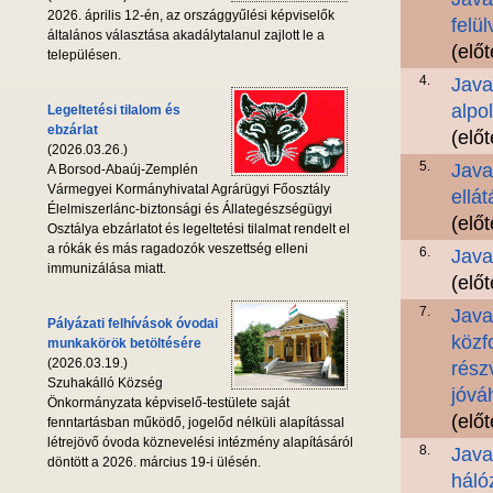
2026. április 12-én, az országgyűlési képviselők
felül
általános választása akadálytalanul zajlott le a
(elő
településen.
4.
Java
alpo
Legeltetési tilalom és
ebzárlat
(elő
(2026.03.26.)
5.
Java
A Borsod-Abaúj-Zemplén
Vármegyei Kormányhivatal Agrárügyi Főosztály
ellá
Élelmiszerlánc-biztonsági és Állategészségügyi
(elő
Osztálya ebzárlatot és legeltetési tilalmat rendelt el
a rókák és más ragadozók veszettség elleni
6.
Java
immunizálása miatt.
(elő
7.
Java
Pályázati felhívások óvodai
közf
munkakörök betöltésére
(2026.03.19.)
rész
Szuhakálló Község
jóvá
Önkormányzata képviselő-testülete saját
(elő
fenntartásban működő, jogelőd nélküli alapítással
létrejövő óvoda köznevelési intézmény alapításáról
8.
Java
döntött a 2026. március 19-i ülésén.
háló