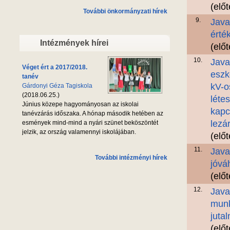
(elő
További önkormányzati hírek
9.
Java
érté
Intézmények hírei
(elő
10.
Java
Véget ért a 2017/2018.
eszk
tanév
kV-o
Gárdonyi Géza Tagiskola
(2018.06.25.)
léte
Június közepe hagyományosan az iskolai
kapc
tanévzárás időszaka. A hónap második hetében az
lezá
esmények mind-mind a nyári szünet beköszöntét
jelzik, az ország valamennyi iskolájában.
(elő
11.
Java
További intézményi hírek
jóvá
(elő
12.
Java
munk
juta
(elő