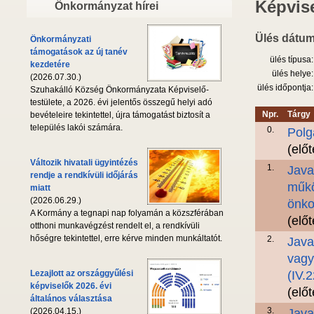
Képvise
Önkormányzat hírei
Ülés dátum
Önkormányzati
támogatások az új tanév
ülés típusa:
kezdetére
ülés helye:
(2026.07.30.)
ülés időpontja:
Szuhakálló Község Önkormányzata Képviselő-
testülete, a 2026. évi jelentős összegű helyi adó
Npr.
Tárgy
bevételeire tekintettel, újra támogatást biztosít a
település lakói számára.
0.
Polg
(elő
Változik hivatali ügyintézés
1.
Java
rendje a rendkívüli időjárás
műkö
miatt
(2026.06.29.)
önko
A Kormány a tegnapi nap folyamán a közszférában
(elő
otthoni munkavégzést rendelt el, a rendkívüli
hőségre tekintettel, erre kérve minden munkáltatót.
2.
Java
vagy
Lezajlott az országgyűlési
(IV.
képviselők 2026. évi
(elő
általános választása
3.
(2026.04.15.)
Java