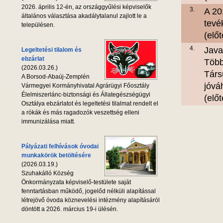
2026. április 12-én, az országgyűlési képviselők
3.
A 20
általános választása akadálytalanul zajlott le a
tevé
településen.
(elő
4.
Java
Legeltetési tilalom és
ebzárlat
Több
(2026.03.26.)
Társ
A Borsod-Abaúj-Zemplén
jóvá
Vármegyei Kormányhivatal Agrárügyi Főosztály
Élelmiszerlánc-biztonsági és Állategészségügyi
(elő
Osztálya ebzárlatot és legeltetési tilalmat rendelt el
a rókák és más ragadozók veszettség elleni
immunizálása miatt.
Pályázati felhívások óvodai
munkakörök betöltésére
(2026.03.19.)
Szuhakálló Község
Önkormányzata képviselő-testülete saját
fenntartásban működő, jogelőd nélküli alapítással
létrejövő óvoda köznevelési intézmény alapításáról
döntött a 2026. március 19-i ülésén.