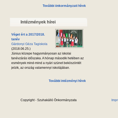
További önkormányzati hírek
Intézmények hírei
Véget ért a 2017/2018.
tanév
Gárdonyi Géza Tagiskola
(2018.06.25.)
Június közepe hagyományosan az iskolai
tanévzárás időszaka. A hónap második hetében az
esmények mind-mind a nyári szünet beköszöntét
jelzik, az ország valamennyi iskolájában.
További intézményi hírek
Copyright - Szuhakálló Önkormányzata
Imp