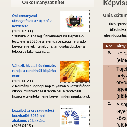
Képvise
Önkormányzat hírei
Ülés dátum
Önkormányzati
támogatások az új tanév
ülés típusa:
kezdetére
ülés helye:
(2026.07.30.)
ülés időpontja:
Szuhakálló Község Önkormányzata Képviselő-
testülete, a 2026. évi jelentős összegű helyi adó
Npr.
Tárgy
bevételeire tekintettel, újra támogatást biztosít a
település lakói számára.
0.
Polg
(elő
Változik hivatali ügyintézés
1.
Tájé
rendje a rendkívüli időjárás
hely
miatt
(2026.06.29.)
orvo
A Kormány a tegnapi nap folyamán a közszférában
ügye
otthoni munkavégzést rendelt el, a rendkívüli
(elő
hőségre tekintettel, erre kérve minden munkáltatót.
2.
A sa
Lezajlott az országgyűlési
Gyer
képviselők 2026. évi
közs
általános választása
(elő
(2026.04.15.)