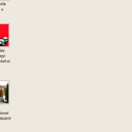
elők
e a
ály
ügyi
delt el
tással
tásáról