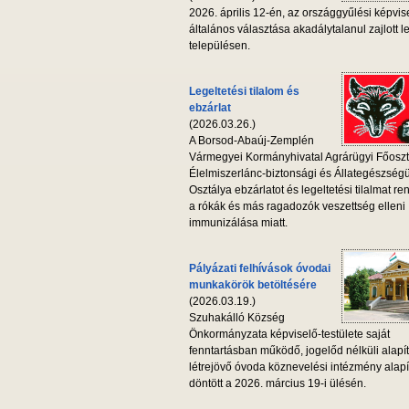
2026. április 12-én, az országgyűlési képvis
általános választása akadálytalanul zajlott l
településen.
Legeltetési tilalom és
ebzárlat
(2026.03.26.)
A Borsod-Abaúj-Zemplén
Vármegyei Kormányhivatal Agrárügyi Főoszt
Élelmiszerlánc-biztonsági és Állategészség
Osztálya ebzárlatot és legeltetési tilalmat ren
a rókák és más ragadozók veszettség elleni
immunizálása miatt.
Pályázati felhívások óvodai
munkakörök betöltésére
(2026.03.19.)
Szuhakálló Község
Önkormányzata képviselő-testülete saját
fenntartásban működő, jogelőd nélküli alapí
létrejövő óvoda köznevelési intézmény alapí
döntött a 2026. március 19-i ülésén.