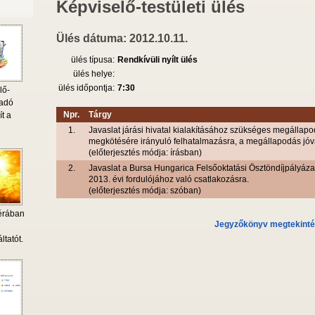
Képviselő-testületi ülés
Ülés dátuma: 2012.10.11.
ülés típusa:
Rendkívüli nyílt ülés
ülés helye:
ülés időpontja:
7:30
lő-
 adó
Npr.
Tárgy
ít a
1.
Javaslat járási hivatal kialakításához szükséges megállap
megkötésére irányuló felhatalmazásra, a megállapodás jó
(előterjesztés módja: írásban)
2.
Javaslat a Bursa Hungarica Felsőoktatási Ösztöndíjpályáza
2013. évi fordulójához való csatlakozásra.
(előterjesztés módja: szóban)
érában
Jegyzőkönyv megtekint
i
ltatót.