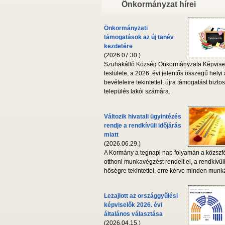
Önkormányzat hírei
Önkormányzati
támogatások az új tanév
kezdetére
(2026.07.30.)
Szuhakálló Község Önkormányzata Képvise
testülete, a 2026. évi jelentős összegű helyi
bevételeire tekintettel, újra támogatást biztos
település lakói számára.
Változik hivatali ügyintézés
rendje a rendkívüli időjárás
miatt
(2026.06.29.)
A Kormány a tegnapi nap folyamán a közszf
otthoni munkavégzést rendelt el, a rendkívül
hőségre tekintettel, erre kérve minden munká
Lezajlott az országgyűlési
képviselők 2026. évi
általános választása
(2026.04.15.)