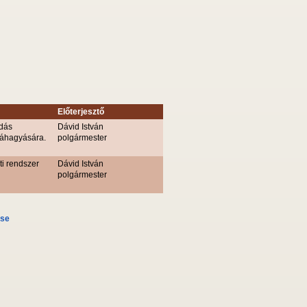
Előterjesztő
odás
Dávid István
váhagyására.
polgármester
ti rendszer
Dávid István
polgármester
ése