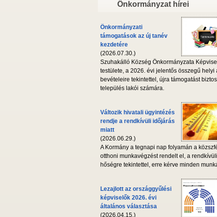
Önkormányzat hírei
Önkormányzati
támogatások az új tanév
kezdetére
(2026.07.30.)
Szuhakálló Község Önkormányzata Képvise
testülete, a 2026. évi jelentős összegű helyi
bevételeire tekintettel, újra támogatást biztos
település lakói számára.
Változik hivatali ügyintézés
rendje a rendkívüli időjárás
miatt
(2026.06.29.)
A Kormány a tegnapi nap folyamán a közszf
otthoni munkavégzést rendelt el, a rendkívül
hőségre tekintettel, erre kérve minden munká
Lezajlott az országgyűlési
képviselők 2026. évi
általános választása
(2026.04.15.)