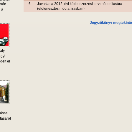
6.
Javaslat a 2012. évi közbeszerzési terv módosítására.
elők
(előterjesztés módja: írásban)
e a
Jegyzőkönyv megtekint
ály
ügyi
delt el
tással
tásáról