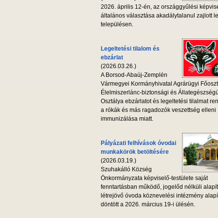
2026. április 12-én, az országgyűlési képvis
általános választása akadálytalanul zajlott l
településen.
Legeltetési tilalom és
ebzárlat
(2026.03.26.)
A Borsod-Abaúj-Zemplén
Vármegyei Kormányhivatal Agrárügyi Főoszt
Élelmiszerlánc-biztonsági és Állategészség
Osztálya ebzárlatot és legeltetési tilalmat ren
a rókák és más ragadozók veszettség elleni
immunizálása miatt.
Pályázati felhívások óvodai
munkakörök betöltésére
(2026.03.19.)
Szuhakálló Község
Önkormányzata képviselő-testülete saját
fenntartásban működő, jogelőd nélküli alapí
létrejövő óvoda köznevelési intézmény alapí
döntött a 2026. március 19-i ülésén.