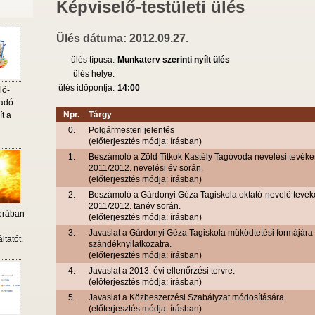
Képviselő-testületi ülés
Ülés dátuma: 2012.09.27.
ülés típusa:
Munkaterv szerinti nyílt ülés
ülés helye:
ülés időpontja:
14:00
lő-
 adó
Npr.
Tárgy
ít a
0.
Polgármesteri jelentés
(előterjesztés módja: írásban)
1.
Beszámoló a Zöld Titkok Kastély Tagóvoda nevelési tevéke
2011/2012. nevelési év során.
(előterjesztés módja: írásban)
2.
Beszámoló a Gárdonyi Géza Tagiskola oktató-nevelő tevék
2011/2012. tanév során.
érában
(előterjesztés módja: írásban)
i
3.
Javaslat a Gárdonyi Géza Tagiskola működtetési formájára
ltatót.
szándéknyilatkozatra.
(előterjesztés módja: írásban)
4.
Javaslat a 2013. évi ellenőrzési tervre.
(előterjesztés módja: írásban)
5.
Javaslat a Közbeszerzési Szabályzat módosítására.
(előterjesztés módja: írásban)