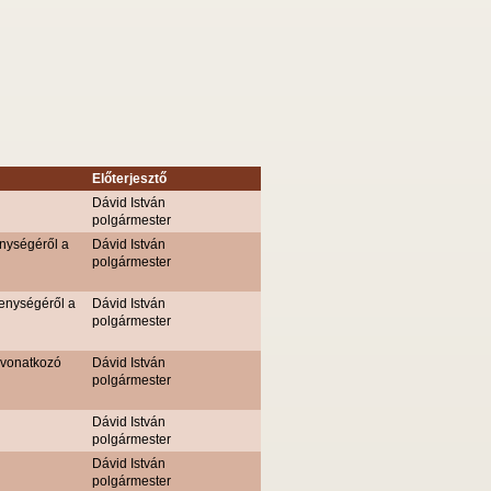
Előterjesztő
Dávid István
polgármester
nységéről a
Dávid István
polgármester
enységéről a
Dávid István
polgármester
 vonatkozó
Dávid István
polgármester
Dávid István
polgármester
Dávid István
polgármester