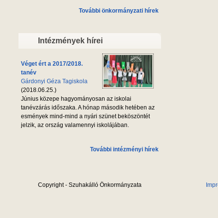
További önkormányzati hírek
Intézmények hírei
Véget ért a 2017/2018.
tanév
Gárdonyi Géza Tagiskola
(2018.06.25.)
Június közepe hagyományosan az iskolai
tanévzárás időszaka. A hónap második hetében az
esmények mind-mind a nyári szünet beköszöntét
jelzik, az ország valamennyi iskolájában.
További intézményi hírek
Copyright - Szuhakálló Önkormányzata
Imp