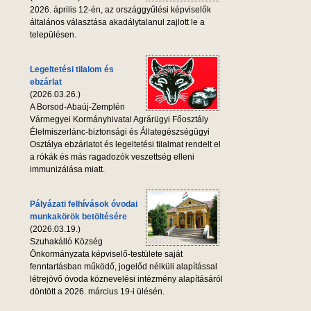
2026. április 12-én, az országgyűlési képviselők
általános választása akadálytalanul zajlott le a
településen.
Legeltetési tilalom és
ebzárlat
(2026.03.26.)
A Borsod-Abaúj-Zemplén
Vármegyei Kormányhivatal Agrárügyi Főosztály
Élelmiszerlánc-biztonsági és Állategészségügyi
Osztálya ebzárlatot és legeltetési tilalmat rendelt el
a rókák és más ragadozók veszettség elleni
immunizálása miatt.
Pályázati felhívások óvodai
munkakörök betöltésére
(2026.03.19.)
Szuhakálló Község
Önkormányzata képviselő-testülete saját
fenntartásban működő, jogelőd nélküli alapítással
létrejövő óvoda köznevelési intézmény alapításáról
döntött a 2026. március 19-i ülésén.