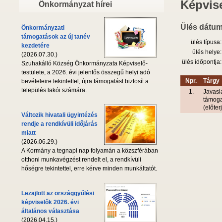
Képvise
Önkormányzat hírei
Ülés dátum
Önkormányzati
támogatások az új tanév
ülés típusa:
kezdetére
ülés helye:
(2026.07.30.)
ülés időpontja:
Szuhakálló Község Önkormányzata Képviselő-
testülete, a 2026. évi jelentős összegű helyi adó
Npr.
Tárgy
bevételeire tekintettel, újra támogatást biztosít a
település lakói számára.
1.
Javasl
támoga
(előte
Változik hivatali ügyintézés
rendje a rendkívüli időjárás
miatt
(2026.06.29.)
A Kormány a tegnapi nap folyamán a közszférában
otthoni munkavégzést rendelt el, a rendkívüli
hőségre tekintettel, erre kérve minden munkáltatót.
Lezajlott az országgyűlési
képviselők 2026. évi
általános választása
(2026.04.15.)