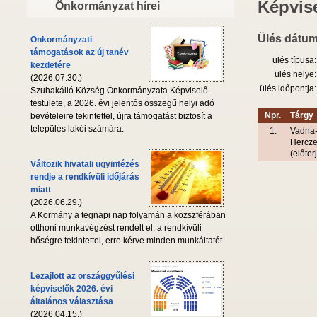
Képvise
Önkormányzat hírei
Ülés dátum
Önkormányzati
támogatások az új tanév
ülés típusa:
kezdetére
ülés helye:
(2026.07.30.)
ülés időpontja:
Szuhakálló Község Önkormányzata Képviselő-
testülete, a 2026. évi jelentős összegű helyi adó
Npr.
Tárgy
bevételeire tekintettel, újra támogatást biztosít a
település lakói számára.
1.
Vadna-
Herczeg
(előte
Változik hivatali ügyintézés
rendje a rendkívüli időjárás
miatt
(2026.06.29.)
A Kormány a tegnapi nap folyamán a közszférában
otthoni munkavégzést rendelt el, a rendkívüli
hőségre tekintettel, erre kérve minden munkáltatót.
Lezajlott az országgyűlési
képviselők 2026. évi
általános választása
(2026.04.15.)