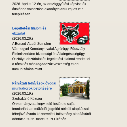
2026. április 12-én, az országgyűlési képviselők
általános választása akadálytalanul zajlott le a
településen.
Legeltetési tilalom és
ebzárlat
(2026.03.26.)
A Borsod-Abaúj-Zemplén
Vármegyei Kormányhivatal Agrárügyi Főosztály
Élelmiszerlánc-biztonsági és Állategészségügyi
Osztálya ebzárlatot és legeltetési tilalmat rendelt el
a rókák és más ragadozók veszettség elleni
immunizálása miatt.
Pályázati felhívások óvodai
munkakörök betöltésére
(2026.03.19.)
Szuhakálló Község
Önkormányzata képviselő-testülete saját
fenntartásban működő, jogelőd nélküli alapítással
létrejövő óvoda köznevelési intézmény alapításáról
döntött a 2026. március 19-i ülésén.