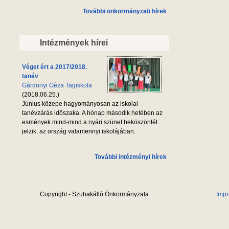
További önkormányzati hírek
Intézmények hírei
Véget ért a 2017/2018.
tanév
Gárdonyi Géza Tagiskola
(2018.06.25.)
Június közepe hagyományosan az iskolai
tanévzárás időszaka. A hónap második hetében az
esmények mind-mind a nyári szünet beköszöntét
jelzik, az ország valamennyi iskolájában.
További intézményi hírek
Copyright - Szuhakálló Önkormányzata
Imp