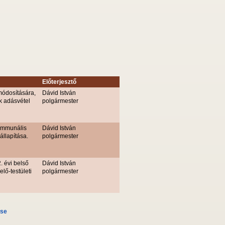
Előterjesztő
 módosítására,
Dávid István
ak adásvétel
polgármester
 kommunális
Dávid István
állapítása.
polgármester
. évi belső
Dávid István
lő-testületi
polgármester
ése