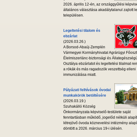
2026. április 12-én, az országgyűlési képvis
általános választása akadálytalanul zajlott l
településen.
Legeltetési tilalom és
ebzárlat
(2026.03.26.)
A Borsod-Abaúj-Zemplén
Vármegyei Kormányhivatal Agrárügyi Főoszt
Élelmiszerlánc-biztonsági és Állategészség
Osztálya ebzárlatot és legeltetési tilalmat ren
a rókák és más ragadozók veszettség elleni
immunizálása miatt.
Pályázati felhívások óvodai
munkakörök betöltésére
(2026.03.19.)
Szuhakálló Község
Önkormányzata képviselő-testülete saját
fenntartásban működő, jogelőd nélküli alapí
létrejövő óvoda köznevelési intézmény alapí
döntött a 2026. március 19-i ülésén.