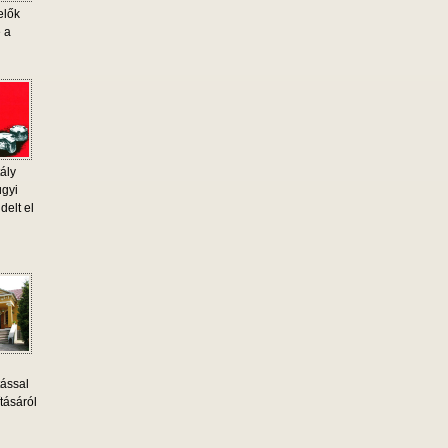
elők
e a
ály
ügyi
delt el
tással
tásáról