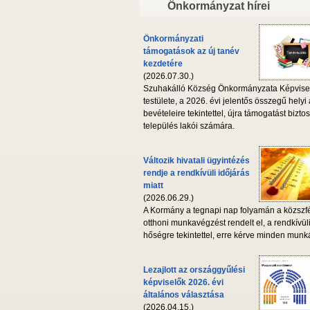
Önkormányzat hírei
Önkormányzati
támogatások az új tanév
kezdetére
(2026.07.30.)
Szuhakálló Község Önkormányzata Képvise
testülete, a 2026. évi jelentős összegű helyi
bevételeire tekintettel, újra támogatást biztos
település lakói számára.
Változik hivatali ügyintézés
rendje a rendkívüli időjárás
miatt
(2026.06.29.)
A Kormány a tegnapi nap folyamán a közszf
otthoni munkavégzést rendelt el, a rendkívül
hőségre tekintettel, erre kérve minden munká
Lezajlott az országgyűlési
képviselők 2026. évi
általános választása
(2026.04.15.)