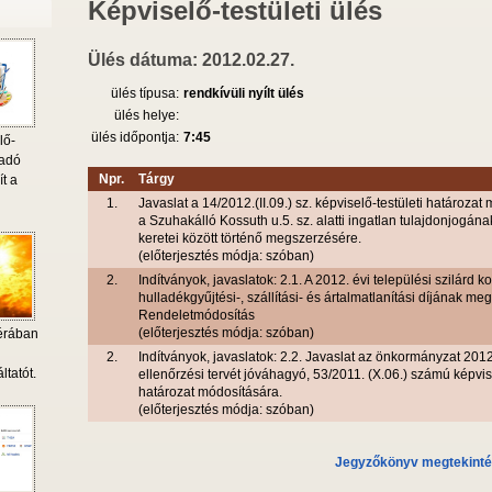
Képviselő-testületi ülés
Ülés dátuma: 2012.02.27.
ülés típusa:
rendkívüli nyílt ülés
ülés helye:
ülés időpontja:
7:45
lő-
 adó
Npr.
Tárgy
ít a
1.
Javaslat a 14/2012.(II.09.) sz. képviselő-testületi határozat
a Szuhakálló Kossuth u.5. sz. alatti ingatlan tulajdonjogán
keretei között történő megszerzésére.
(előterjesztés módja: szóban)
2.
Indítványok, javaslatok: 2.1. A 2012. évi települési szilárd
hulladékgyűjtési-, szállítási- és ártalmatlanítási díjának meg
Rendeletmódosítás
(előterjesztés módja: szóban)
érában
i
2.
Indítványok, javaslatok: 2.2. Javaslat az önkormányzat 2012
ltatót.
ellenőrzési tervét jóváhagyó, 53/2011. (X.06.) számú képvise
határozat módosítására.
(előterjesztés módja: szóban)
Jegyzőkönyv megtekint