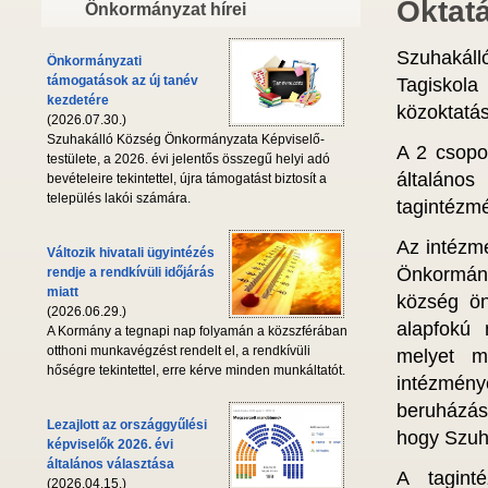
Oktat
Önkormányzat hírei
Szuhakáll
Önkormányzati
támogatások az új tanév
Tagiskola
kezdetére
közoktatás
(2026.07.30.)
Szuhakálló Község Önkormányzata Képviselő-
A 2 csopo
testülete, a 2026. évi jelentős összegű helyi adó
általános
bevételeire tekintettel, újra támogatást biztosít a
település lakói számára.
tagintézm
Az intézm
Változik hivatali ügyintézés
Önkormány
rendje a rendkívüli időjárás
miatt
község ön
(2026.06.29.)
alapfokú n
A Kormány a tegnapi nap folyamán a közszférában
otthoni munkavégzést rendelt el, a rendkívüli
melyet m
hőségre tekintettel, erre kérve minden munkáltatót.
intézmény
beruházás
Lezajlott az országgyűlési
hogy Szuha
képviselők 2026. évi
általános választása
A tagint
(2026.04.15.)