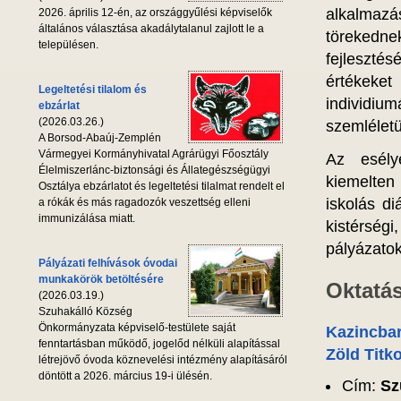
alkalmaz
2026. április 12-én, az országgyűlési képviselők
általános választása akadálytalanul zajlott le a
törekedne
településen.
fejleszté
értékeket
Legeltetési tilalom és
individi
ebzárlat
(2026.03.26.)
szemlélet
A Borsod-Abaúj-Zemplén
Vármegyei Kormányhivatal Agrárügyi Főosztály
Az esélye
Élelmiszerlánc-biztonsági és Állategészségügyi
kiemelten
Osztálya ebzárlatot és legeltetési tilalmat rendelt el
iskolás d
a rókák és más ragadozók veszettség elleni
immunizálása miatt.
kistérség
pályázato
Pályázati felhívások óvodai
munkakörök betöltésére
Oktatás
(2026.03.19.)
Szuhakálló Község
Önkormányzata képviselő-testülete saját
Kazincbar
fenntartásban működő, jogelőd nélküli alapítással
Zöld Titk
létrejövő óvoda köznevelési intézmény alapításáról
döntött a 2026. március 19-i ülésén.
Cím:
Sz