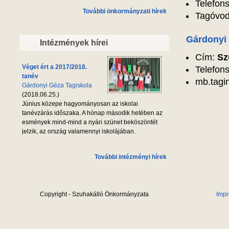
Telefon
További önkormányzati hírek
Tagóvod
Gárdonyi 
Intézmények hírei
Cím:
Sz
Véget ért a 2017/2018.
Telefon
tanév
mb.tagi
Gárdonyi Géza Tagiskola
(2018.06.25.)
Június közepe hagyományosan az iskolai
tanévzárás időszaka. A hónap második hetében az
esmények mind-mind a nyári szünet beköszöntét
jelzik, az ország valamennyi iskolájában.
További intézményi hírek
Copyright - Szuhakálló Önkormányzata
Imp