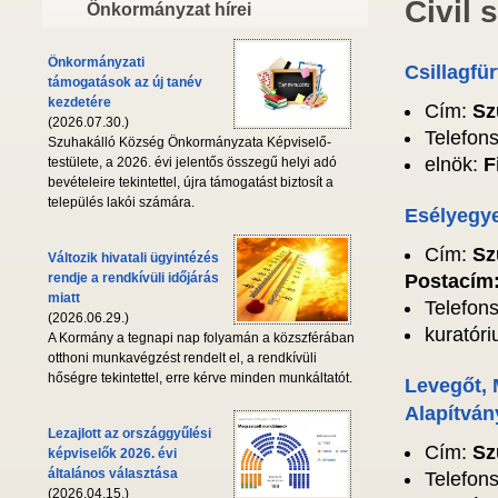
Civil 
Önkormányzat hírei
Önkormányzati
Csillagfü
támogatások az új tanév
kezdetére
Cím:
Sz
(2026.07.30.)
Telefon
Szuhakálló Község Önkormányzata Képviselő-
elnök:
F
testülete, a 2026. évi jelentős összegű helyi adó
bevételeire tekintettel, újra támogatást biztosít a
település lakói számára.
Esélyegye
Cím:
Sz
Változik hivatali ügyintézés
Postacím:
rendje a rendkívüli időjárás
miatt
Telefon
(2026.06.29.)
kuratóri
A Kormány a tegnapi nap folyamán a közszférában
otthoni munkavégzést rendelt el, a rendkívüli
hőségre tekintettel, erre kérve minden munkáltatót.
Levegőt,
Alapítván
Lezajlott az országgyűlési
Cím:
Sz
képviselők 2026. évi
általános választása
Telefon
(2026.04.15.)