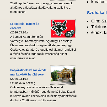
kuratóri
2026. április 12-én, az országgyűlési képviselők
általános választása akadálytalanul zajlott le a
Szuhakáll
településen.
Cím:
Sz
Legeltetési tilalom és
Telefon
ebzárlat
elnök:
L
(2026.03.26.)
A Borsod-Abaúj-Zemplén
Vármegyei Kormányhivatal Agrárügyi Főosztály
Élelmiszerlánc-biztonsági és Állategészségügyi
Osztálya ebzárlatot és legeltetési tilalmat rendelt el
a rókák és más ragadozók veszettség elleni
immunizálása miatt.
Pályázati felhívások óvodai
munkakörök betöltésére
(2026.03.19.)
Szuhakálló Község
Önkormányzata képviselő-testülete saját
fenntartásban működő, jogelőd nélküli alapítással
létrejövő óvoda köznevelési intézmény alapításáról
döntött a 2026. március 19-i ülésén.