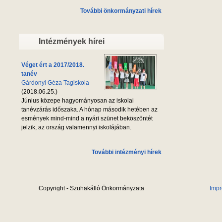
További önkormányzati hírek
Intézmények hírei
Véget ért a 2017/2018.
tanév
Gárdonyi Géza Tagiskola
(2018.06.25.)
Június közepe hagyományosan az iskolai
tanévzárás időszaka. A hónap második hetében az
esmények mind-mind a nyári szünet beköszöntét
jelzik, az ország valamennyi iskolájában.
További intézményi hírek
Copyright - Szuhakálló Önkormányzata
Imp