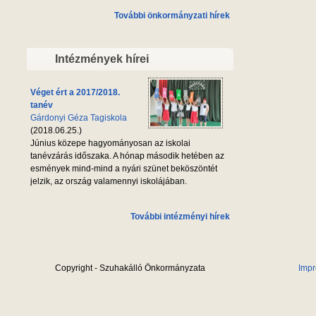
További önkormányzati hírek
Intézmények hírei
Véget ért a 2017/2018.
tanév
Gárdonyi Géza Tagiskola
(2018.06.25.)
Június közepe hagyományosan az iskolai
tanévzárás időszaka. A hónap második hetében az
esmények mind-mind a nyári szünet beköszöntét
jelzik, az ország valamennyi iskolájában.
További intézményi hírek
Copyright - Szuhakálló Önkormányzata
Imp