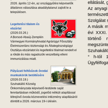
ellátását,
2026. április 12-én, az országgyűlési képviselők
általános választása akadálytalanul zajlott le a
Az anyagi
településen.
természet
Szolgálat 
Legeltetési tilalom és
A másik mu
ebzárlat
évi XXXI.
(2026.03.26.)
A Borsod-Abaúj-Zemplén
történő n
Vármegyei Kormányhivatal Agrárügyi Főosztály
megszünte
Élelmiszerlánc-biztonsági és Állategészségügyi
Szuhakáll
Osztálya ebzárlatot és legeltetési tilalmat rendelt el
a rókák és más ragadozók veszettség elleni
° h-tól 
immunizálása miatt.
Ügyfélfog
Pályázati felhívások óvodai
munkakörök betöltésére
(2026.03.19.)
Szuhakálló Község
Önkormányzata képviselő-testülete saját
fenntartásban működő, jogelőd nélküli alapítással
létrejövő óvoda köznevelési intézmény alapításáról
döntött a 2026. március 19-i ülésén.