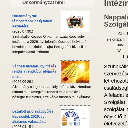
Intéz
Önkormányzat hírei
Nappali
Önkormányzati
támogatások az új tanév
Szolgál
kezdetére
(2026.07.30.)
Cím:
Szuhakálló Község Önkormányzata Képviselő-
Telefonszám:
testülete, a 2026. évi jelentős összegű helyi adó
E-mail:
bevételeire tekintettel, újra támogatást biztosít a
Web:
település lakói számára.
1:
Szuhakál
Változik hivatali ügyintézés
rendje a rendkívüli időjárás
szervezés
miatt
létrehozo
(2026.06.29.)
A Kormány a tegnapi nap folyamán a közszférában
családsegí
otthoni munkavégzést rendelt el, a rendkívüli
A feladat 
hőségre tekintettel, erre kérve minden munkáltatót.
Szolgálat
szolgálat 
Lezajlott az országgyűlési
egyik fő a 
képviselők 2026. évi
általános választása
életvezet
(2026.04.15.)