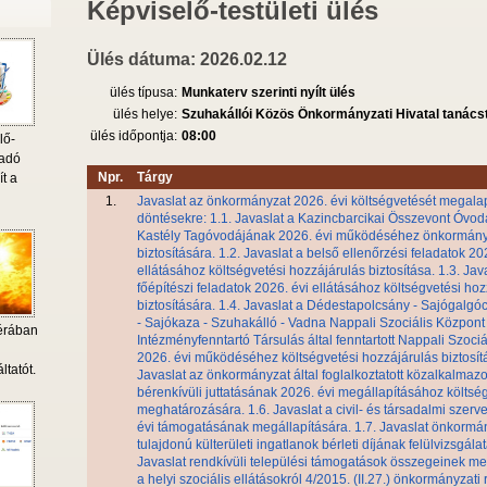
Képviselő-testületi ülés
Ülés dátuma: 2026.02.12
ülés típusa:
Munkaterv szerinti nyílt ülés
ülés helye:
Szuhakállói Közös Önkormányzati Hivatal tanác
ülés időpontja:
08:00
lő-
 adó
Npr.
Tárgy
ít a
1.
Javaslat az önkormányzat 2026. évi költségvetését megal
döntésekre: 1.1. Javaslat a Kazincbarcikai Összevont Óvod
Kastély Tagóvodájának 2026. évi működéséhez önkormányz
biztosítására. 1.2. Javaslat a belső ellenőrzési feladatok 20
ellátásához költségvetési hozzájárulás biztosítása. 1.3. Jav
főépítészi feladatok 2026. évi ellátásához költségvetési ho
biztosítására. 1.4. Javaslat a Dédestapolcsány - Sajógalgó
- Sajókaza - Szuhakálló - Vadna Nappali Szociális Központ
érában
Intézményfenntartó Társulás által fenntartott Nappali Szoci
i
2026. évi működéséhez költségvetési hozzájárulás biztosítá
ltatót.
Javaslat az önkormányzat által foglalkoztatott közalkalmazo
bérenkívüli juttatásának 2026. évi megállapításához költsé
meghatározására. 1.6. Javaslat a civil- és társadalmi szerv
évi támogatásának megállapítására. 1.7. Javaslat önkormá
tulajdonú külterületi ingatlanok bérleti díjának felülvizsgálat
Javaslat rendkívüli települési támogatások összegeinek me
a helyi szociális ellátásokról 4/2015. (II.27.) önkormányzati