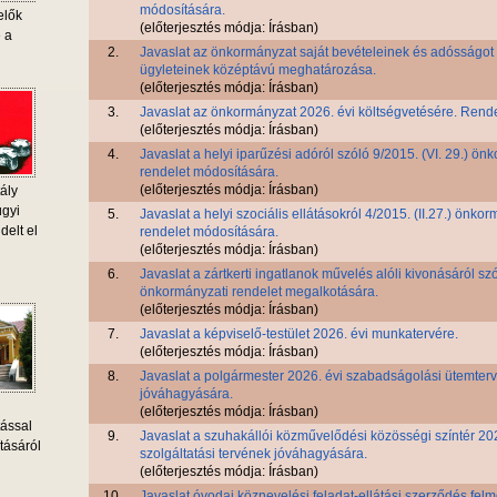
módosítására.
elők
(előterjesztés módja: Írásban)
e a
2.
Javaslat az önkormányzat saját bevételeinek és adósságot 
ügyleteinek középtávú meghatározása.
(előterjesztés módja: Írásban)
3.
Javaslat az önkormányzat 2026. évi költségvetésére. Rende
(előterjesztés módja: Írásban)
4.
Javaslat a helyi iparűzési adóról szóló 9/2015. (VI. 29.) ön
rendelet módosítására.
(előterjesztés módja: Írásban)
ály
ügyi
5.
Javaslat a helyi szociális ellátásokról 4/2015. (II.27.) önko
delt el
rendelet módosítására.
(előterjesztés módja: Írásban)
6.
Javaslat a zártkerti ingatlanok művelés alóli kivonásáról sz
önkormányzati rendelet megalkotására.
(előterjesztés módja: Írásban)
7.
Javaslat a képviselő-testület 2026. évi munkatervére.
(előterjesztés módja: Írásban)
8.
Javaslat a polgármester 2026. évi szabadságolási ütemter
jóváhagyására.
(előterjesztés módja: Írásban)
tással
9.
Javaslat a szuhakállói közművelődési közösségi színtér 202
tásáról
szolgáltatási tervének jóváhagyására.
(előterjesztés módja: Írásban)
10.
Javaslat óvodai köznevelési feladat-ellátási szerződés fel