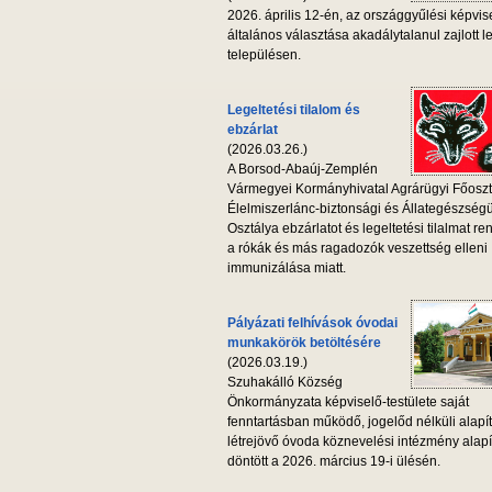
2026. április 12-én, az országgyűlési képvis
általános választása akadálytalanul zajlott l
településen.
Legeltetési tilalom és
ebzárlat
(2026.03.26.)
A Borsod-Abaúj-Zemplén
Vármegyei Kormányhivatal Agrárügyi Főoszt
Élelmiszerlánc-biztonsági és Állategészség
Osztálya ebzárlatot és legeltetési tilalmat ren
a rókák és más ragadozók veszettség elleni
immunizálása miatt.
Pályázati felhívások óvodai
munkakörök betöltésére
(2026.03.19.)
Szuhakálló Község
Önkormányzata képviselő-testülete saját
fenntartásban működő, jogelőd nélküli alapí
létrejövő óvoda köznevelési intézmény alapí
döntött a 2026. március 19-i ülésén.