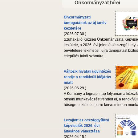
Önkormányzat hírei
Önkormányzati
támogatások az új tanév
kezdetére
(2026.07.30.)
Szuhakálló Község Önkormányzata Képvise
testülete, a 2026. évi jelentős összegű helyi
bevételeire tekintettel, újra támogatást biztos
település lakói számára.
Változik hivatali ügyintézés
rendje a rendkívüli időjárás
miatt
(2026.06.29.)
A Kormány a tegnapi nap folyamán a közszf
otthoni munkavégzést rendelt el, a rendkívül
hőségre tekintettel, erre kérve minden munká
Lezajlott az országgyűlési
képviselők 2026. évi
általános választása
(2026.04.15.)