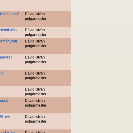
keletkeztető
Dávid István
polgármester
letalkotás.
Dávid István
polgármester
kormányzati
Dávid István
polgármester
rmányzati
Dávid István
polgármester
óló
Dávid István
polgármester
Dávid István
polgármester
vének
Dávid István
polgármester
6. évi
Dávid István
polgármester
mondására.
Dávid István