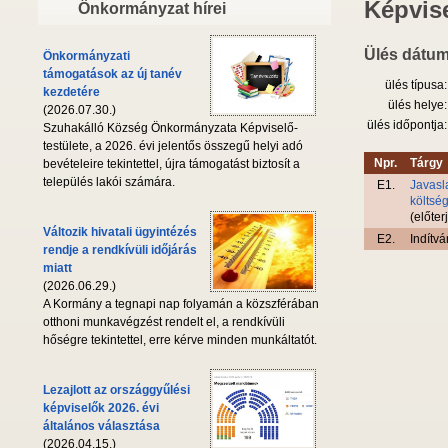
Képvise
Önkormányzat hírei
Ülés dátum
Önkormányzati
támogatások az új tanév
ülés típusa:
kezdetére
ülés helye:
(2026.07.30.)
ülés időpontja:
Szuhakálló Község Önkormányzata Képviselő-
testülete, a 2026. évi jelentős összegű helyi adó
Npr.
Tárgy
bevételeire tekintettel, újra támogatást biztosít a
település lakói számára.
E1.
Javasl
költsé
(előter
Változik hivatali ügyintézés
E2.
Indítvá
rendje a rendkívüli időjárás
miatt
(2026.06.29.)
A Kormány a tegnapi nap folyamán a közszférában
otthoni munkavégzést rendelt el, a rendkívüli
hőségre tekintettel, erre kérve minden munkáltatót.
Lezajlott az országgyűlési
képviselők 2026. évi
általános választása
(2026.04.15.)