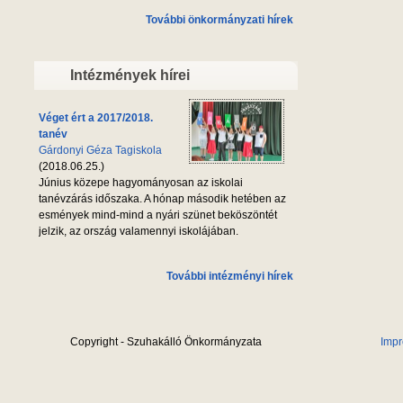
További önkormányzati hírek
Intézmények hírei
Véget ért a 2017/2018.
tanév
Gárdonyi Géza Tagiskola
(2018.06.25.)
Június közepe hagyományosan az iskolai
tanévzárás időszaka. A hónap második hetében az
esmények mind-mind a nyári szünet beköszöntét
jelzik, az ország valamennyi iskolájában.
További intézményi hírek
Copyright - Szuhakálló Önkormányzata
Imp