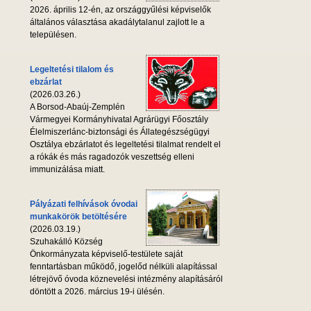
2026. április 12-én, az országgyűlési képviselők
általános választása akadálytalanul zajlott le a
településen.
Legeltetési tilalom és
ebzárlat
(2026.03.26.)
A Borsod-Abaúj-Zemplén
Vármegyei Kormányhivatal Agrárügyi Főosztály
Élelmiszerlánc-biztonsági és Állategészségügyi
Osztálya ebzárlatot és legeltetési tilalmat rendelt el
a rókák és más ragadozók veszettség elleni
immunizálása miatt.
Pályázati felhívások óvodai
munkakörök betöltésére
(2026.03.19.)
Szuhakálló Község
Önkormányzata képviselő-testülete saját
fenntartásban működő, jogelőd nélküli alapítással
létrejövő óvoda köznevelési intézmény alapításáról
döntött a 2026. március 19-i ülésén.