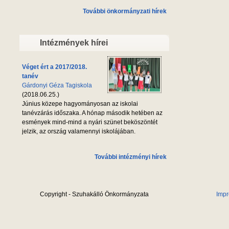
További önkormányzati hírek
Intézmények hírei
Véget ért a 2017/2018.
tanév
Gárdonyi Géza Tagiskola
(2018.06.25.)
Június közepe hagyományosan az iskolai
tanévzárás időszaka. A hónap második hetében az
esmények mind-mind a nyári szünet beköszöntét
jelzik, az ország valamennyi iskolájában.
További intézményi hírek
Copyright - Szuhakálló Önkormányzata
Imp