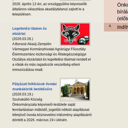
2026. április 12-én, az országgyűlési képviselők
Önko
általános választása akadálytalanul zajlott le a
bírál
településen.
(elő
4.
Indí
Legeltetési tilalom és
ebzárlat
(2026.03.26.)
A Borsod-Abaúj-Zemplén
Vármegyei Kormányhivatal Agrárügyi Főosztály
Élelmiszerlánc-biztonsági és Állategészségügyi
Osztálya ebzárlatot és legeltetési tilalmat rendelt el
a rókák és más ragadozók veszettség elleni
immunizálása miatt.
Pályázati felhívások óvodai
munkakörök betöltésére
(2026.03.19.)
Szuhakálló Község
Önkormányzata képviselő-testülete saját
fenntartásban működő, jogelőd nélküli alapítással
létrejövő óvoda köznevelési intézmény alapításáról
döntött a 2026. március 19-i ülésén.