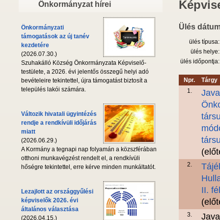
Képvise
Önkormányzat hírei
Ülés dátum
Önkormányzati
támogatások az új tanév
ülés típusa:
kezdetére
ülés helye:
(2026.07.30.)
ülés időpontja:
Szuhakálló Község Önkormányzata Képviselő-
testülete, a 2026. évi jelentős összegű helyi adó
Npr.
Tárgy
bevételeire tekintettel, újra támogatást biztosít a
település lakói számára.
1.
Java
Önko
Változik hivatali ügyintézés
társ
rendje a rendkívüli időjárás
módo
miatt
társ
(2026.06.29.)
A Kormány a tegnapi nap folyamán a közszférában
(elő
otthoni munkavégzést rendelt el, a rendkívüli
2.
Tájé
hőségre tekintettel, erre kérve minden munkáltatót.
Hull
II. f
Lezajlott az országgyűlési
képviselők 2026. évi
(elő
általános választása
3.
Java
(2026.04.15.)