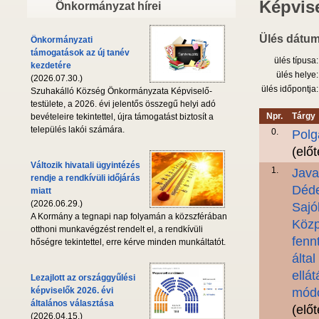
Képvise
Önkormányzat hírei
Ülés dátum
Önkormányzati
támogatások az új tanév
ülés típusa:
kezdetére
ülés helye:
(2026.07.30.)
ülés időpontja:
Szuhakálló Község Önkormányzata Képviselő-
testülete, a 2026. évi jelentős összegű helyi adó
Npr.
Tárgy
bevételeire tekintettel, újra támogatást biztosít a
település lakói számára.
0.
Polg
(elő
Változik hivatali ügyintézés
1.
Java
rendje a rendkívüli időjárás
Déde
miatt
(2026.06.29.)
Sajó
A Kormány a tegnapi nap folyamán a közszférában
Közp
otthoni munkavégzést rendelt el, a rendkívüli
fenn
hőségre tekintettel, erre kérve minden munkáltatót.
álta
ellá
Lezajlott az országgyűlési
képviselők 2026. évi
módo
általános választása
(elő
(2026.04.15.)