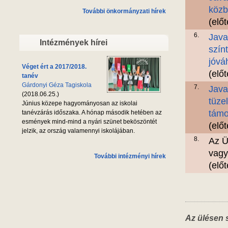
közb
További önkormányzati hírek
(elő
6.
Java
Intézmények hírei
szín
jóvá
Véget ért a 2017/2018.
(elő
tanév
Gárdonyi Géza Tagiskola
7.
Java
(2018.06.25.)
tüze
Június közepe hagyományosan az iskolai
támo
tanévzárás időszaka. A hónap második hetében az
esmények mind-mind a nyári szünet beköszöntét
(elő
jelzik, az ország valamennyi iskolájában.
8.
Az Ü
vagy
További intézményi hírek
(elő
Az ülésen 