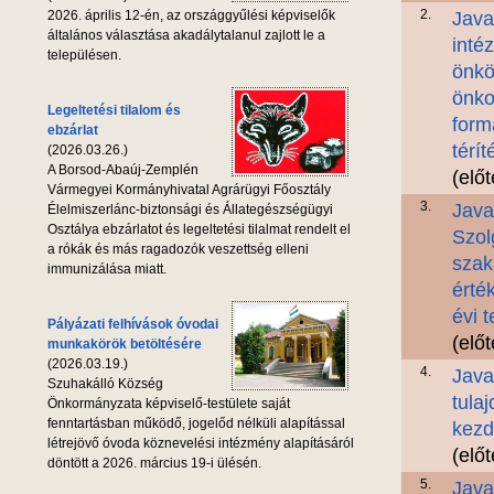
2.
2026. április 12-én, az országgyűlési képviselők
Java
általános választása akadálytalanul zajlott le a
inté
településen.
önkö
önko
Legeltetési tilalom és
form
ebzárlat
térí
(2026.03.26.)
A Borsod-Abaúj-Zemplén
(elő
Vármegyei Kormányhivatal Agrárügyi Főosztály
3.
Java
Élelmiszerlánc-biztonsági és Állategészségügyi
Osztálya ebzárlatot és legeltetési tilalmat rendelt el
Szol
a rókák és más ragadozók veszettség elleni
szak
immunizálása miatt.
érté
évi 
Pályázati felhívások óvodai
(elő
munkakörök betöltésére
(2026.03.19.)
4.
Java
Szuhakálló Község
tula
Önkormányzata képviselő-testülete saját
fenntartásban működő, jogelőd nélküli alapítással
kezd
létrejövő óvoda köznevelési intézmény alapításáról
(elő
döntött a 2026. március 19-i ülésén.
5.
Java