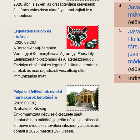
2026. április 12-én, az országgyűlési képviselők
4.
Java
általános választása akadálytalanul zajlott le a
műve
településen.
(elő
5.
Java
Legeltetési tilalom és
ebzárlat
Hull
(2026.03.26.)
társ
A Borsod-Abaúj-Zemplén
jóvá
Vármegyei Kormányhivatal Agrárügyi Főosztály
Élelmiszerlánc-biztonsági és Állategészségügyi
módo
Osztálya ebzárlatot és legeltetési tilalmat rendelt el
(elő
a rókák és más ragadozók veszettség elleni
immunizálása miatt.
6.
Indí
Pályázati felhívások óvodai
munkakörök betöltésére
(2026.03.19.)
Szuhakálló Község
Önkormányzata képviselő-testülete saját
fenntartásban működő, jogelőd nélküli alapítással
létrejövő óvoda köznevelési intézmény alapításáról
döntött a 2026. március 19-i ülésén.