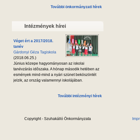
További önkormányzati hírek
Intézmények hírei
Véget ért a 2017/2018.
tanév
Gárdonyi Géza Tagiskola
(2018.06.25.)
Június közepe hagyományosan az iskolai
tanévzárás időszaka. A hónap második hetében az
esmények mind-mind a nyári szünet beköszöntét
jelzik, az ország valamennyi iskolájában.
További intézményi hírek
Copyright - Szuhakálló Önkormányzata
Imp