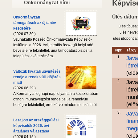
Képvise
Önkormányzat hírei
Ülés dátum
Önkormányzati
támogatások az új tanév
ülés típusa:
kezdetére
ülés helye:
(2026.07.30.)
ülés időpontja:
Szuhakálló Község Önkormányzata Képviselő-
testülete, a 2026. évi jelentős összegű helyi adó
Npr.
Tárgy
bevételeire tekintettel, újra támogatást biztosít a
település lakói számára.
1.
Java
létr
Változik hivatali ügyintézés
(elő
rendje a rendkívüli időjárás
2.
Java
miatt
(2026.06.29.)
létr
A Kormány a tegnapi nap folyamán a közszférában
munk
otthoni munkavégzést rendelt el, a rendkívüli
(elő
hőségre tekintettel, erre kérve minden munkáltatót.
3.
Java
Lezajlott az országgyűlési
fina
képviselők 2026. évi
megs
általános választása
(elő
(2026.04.15.)