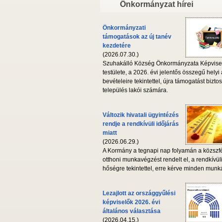
Önkormányzat hírei
Önkormányzati
támogatások az új tanév
kezdetére
(2026.07.30.)
Szuhakálló Község Önkormányzata Képvise
testülete, a 2026. évi jelentős összegű helyi
bevételeire tekintettel, újra támogatást biztos
település lakói számára.
Változik hivatali ügyintézés
rendje a rendkívüli időjárás
miatt
(2026.06.29.)
A Kormány a tegnapi nap folyamán a közszf
otthoni munkavégzést rendelt el, a rendkívül
hőségre tekintettel, erre kérve minden munká
Lezajlott az országgyűlési
képviselők 2026. évi
általános választása
(2026.04.15.)