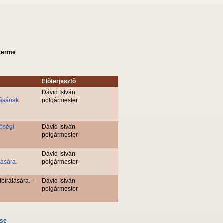
sterme
Előterjesztő
Dávid István
tásának
polgármester
lőségi
Dávid István
polgármester
Dávid István
tására.
polgármester
lbírálására. –
Dávid István
polgármester
ése