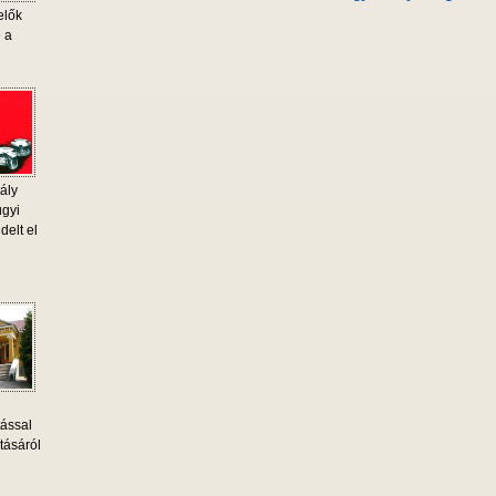
elők
e a
ály
ügyi
delt el
tással
tásáról