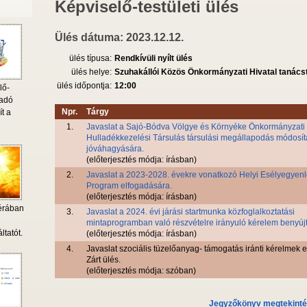
Képviselő-testületi ülés
Ülés dátuma: 2023.12.12.
ülés típusa:
Rendkívüli nyílt ülés
ülés helye:
Szuhakállói Közös Önkormányzati Hivatal tanác
ülés időpontja:
12:00
lő-
 adó
Npr.
Tárgy
ít a
1.
Javaslat a Sajó-Bódva Völgye és Környéke Önkormányzati
Hulladékkezelési Társulás társulási megállapodás módosí
jóváhagyására.
(előterjesztés módja: írásban)
2.
Javaslat a 2023-2028. évekre vonatkozó Helyi Esélyegyen
Program elfogadására.
(előterjesztés módja: írásban)
érában
3.
Javaslat a 2024. évi járási startmunka közfoglalkoztatási
i
mintaprogramban való részvételre irányuló kérelem benyúj
ltatót.
(előterjesztés módja: írásban)
4.
Javaslat szociális tüzelőanyag- támogatás iránti kérelmek e
Zárt ülés.
(előterjesztés módja: szóban)
Jegyzőkönyv megtekint