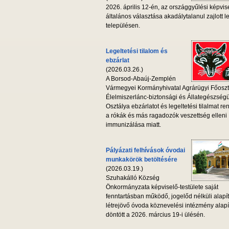
2026. április 12-én, az országgyűlési képvis
általános választása akadálytalanul zajlott l
településen.
Legeltetési tilalom és
ebzárlat
(2026.03.26.)
A Borsod-Abaúj-Zemplén
Vármegyei Kormányhivatal Agrárügyi Főoszt
Élelmiszerlánc-biztonsági és Állategészség
Osztálya ebzárlatot és legeltetési tilalmat ren
a rókák és más ragadozók veszettség elleni
immunizálása miatt.
Pályázati felhívások óvodai
munkakörök betöltésére
(2026.03.19.)
Szuhakálló Község
Önkormányzata képviselő-testülete saját
fenntartásban működő, jogelőd nélküli alapí
létrejövő óvoda köznevelési intézmény alapí
döntött a 2026. március 19-i ülésén.