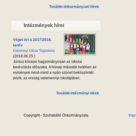
További önkormányzati hírek
Intézmények hírei
Véget ért a 2017/2018.
tanév
Gárdonyi Géza Tagiskola
(2018.06.25.)
Június közepe hagyományosan az iskolai
tanévzárás időszaka. A hónap második hetében az
esmények mind-mind a nyári szünet beköszöntét
jelzik, az ország valamennyi iskolájában.
További intézményi hírek
Copyright - Szuhakálló Önkormányzata
Imp