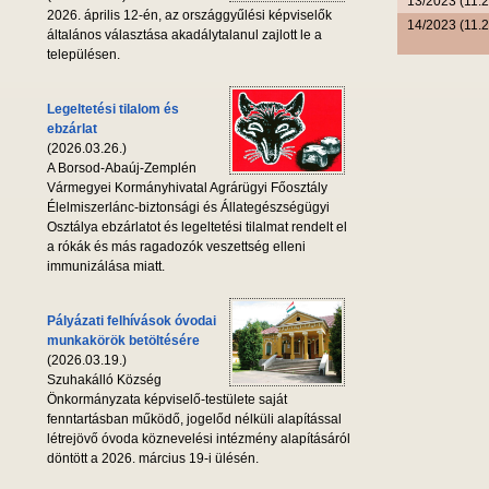
13/2023 (11.2
2026. április 12-én, az országgyűlési képviselők
14/2023 (11.2
általános választása akadálytalanul zajlott le a
településen.
Legeltetési tilalom és
ebzárlat
(2026.03.26.)
A Borsod-Abaúj-Zemplén
Vármegyei Kormányhivatal Agrárügyi Főosztály
Élelmiszerlánc-biztonsági és Állategészségügyi
Osztálya ebzárlatot és legeltetési tilalmat rendelt el
a rókák és más ragadozók veszettség elleni
immunizálása miatt.
Pályázati felhívások óvodai
munkakörök betöltésére
(2026.03.19.)
Szuhakálló Község
Önkormányzata képviselő-testülete saját
fenntartásban működő, jogelőd nélküli alapítással
létrejövő óvoda köznevelési intézmény alapításáról
döntött a 2026. március 19-i ülésén.