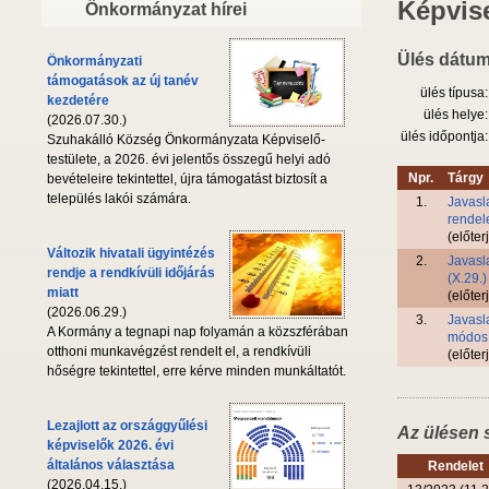
Képvise
Önkormányzat hírei
Ülés dátum
Önkormányzati
támogatások az új tanév
ülés típusa:
kezdetére
ülés helye:
(2026.07.30.)
ülés időpontja:
Szuhakálló Község Önkormányzata Képviselő-
testülete, a 2026. évi jelentős összegű helyi adó
Npr.
Tárgy
bevételeire tekintettel, újra támogatást biztosít a
település lakói számára.
1.
Javasla
rendel
(előter
Változik hivatali ügyintézés
2.
Javasla
rendje a rendkívüli időjárás
(X.29.
miatt
(előter
(2026.06.29.)
3.
Javasla
A Kormány a tegnapi nap folyamán a közszférában
módosí
otthoni munkavégzést rendelt el, a rendkívüli
(előter
hőségre tekintettel, erre kérve minden munkáltatót.
Lezajlott az országgyűlési
Az ülésen 
képviselők 2026. évi
általános választása
Rendelet
(2026.04.15.)