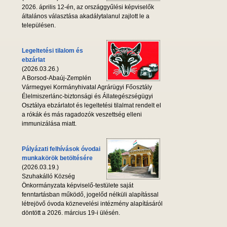
2026. április 12-én, az országgyűlési képviselők
általános választása akadálytalanul zajlott le a
településen.
Legeltetési tilalom és
ebzárlat
(2026.03.26.)
A Borsod-Abaúj-Zemplén
Vármegyei Kormányhivatal Agrárügyi Főosztály
Élelmiszerlánc-biztonsági és Állategészségügyi
Osztálya ebzárlatot és legeltetési tilalmat rendelt el
a rókák és más ragadozók veszettség elleni
immunizálása miatt.
Pályázati felhívások óvodai
munkakörök betöltésére
(2026.03.19.)
Szuhakálló Község
Önkormányzata képviselő-testülete saját
fenntartásban működő, jogelőd nélküli alapítással
létrejövő óvoda köznevelési intézmény alapításáról
döntött a 2026. március 19-i ülésén.