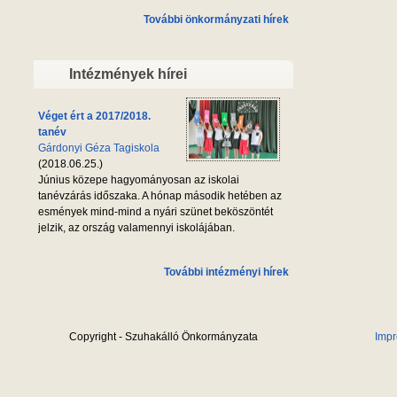
További önkormányzati hírek
Intézmények hírei
Véget ért a 2017/2018.
tanév
Gárdonyi Géza Tagiskola
(2018.06.25.)
Június közepe hagyományosan az iskolai
tanévzárás időszaka. A hónap második hetében az
esmények mind-mind a nyári szünet beköszöntét
jelzik, az ország valamennyi iskolájában.
További intézményi hírek
Copyright - Szuhakálló Önkormányzata
Imp