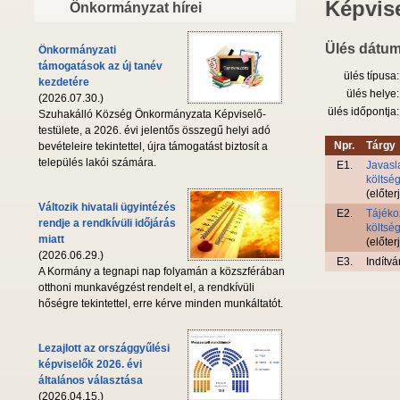
Képvise
Önkormányzat hírei
Ülés dátum
Önkormányzati
támogatások az új tanév
ülés típusa:
kezdetére
ülés helye:
(2026.07.30.)
ülés időpontja:
Szuhakálló Község Önkormányzata Képviselő-
testülete, a 2026. évi jelentős összegű helyi adó
Npr.
Tárgy
bevételeire tekintettel, újra támogatást biztosít a
település lakói számára.
E1.
Javasl
költsé
(előter
Változik hivatali ügyintézés
E2.
Tájéko
rendje a rendkívüli időjárás
költsé
miatt
(előter
(2026.06.29.)
E3.
Indítvá
A Kormány a tegnapi nap folyamán a közszférában
otthoni munkavégzést rendelt el, a rendkívüli
hőségre tekintettel, erre kérve minden munkáltatót.
Lezajlott az országgyűlési
képviselők 2026. évi
általános választása
(2026.04.15.)