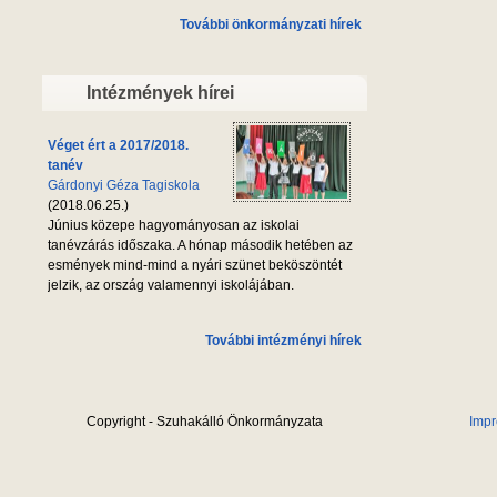
További önkormányzati hírek
Intézmények hírei
Véget ért a 2017/2018.
tanév
Gárdonyi Géza Tagiskola
(2018.06.25.)
Június közepe hagyományosan az iskolai
tanévzárás időszaka. A hónap második hetében az
esmények mind-mind a nyári szünet beköszöntét
jelzik, az ország valamennyi iskolájában.
További intézményi hírek
Copyright - Szuhakálló Önkormányzata
Imp