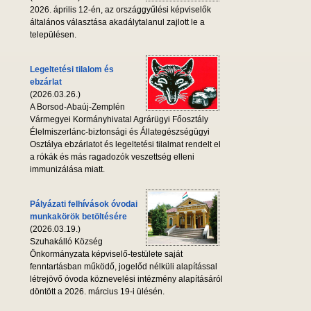
2026. április 12-én, az országgyűlési képviselők
általános választása akadálytalanul zajlott le a
településen.
Legeltetési tilalom és
ebzárlat
(2026.03.26.)
A Borsod-Abaúj-Zemplén
Vármegyei Kormányhivatal Agrárügyi Főosztály
Élelmiszerlánc-biztonsági és Állategészségügyi
Osztálya ebzárlatot és legeltetési tilalmat rendelt el
a rókák és más ragadozók veszettség elleni
immunizálása miatt.
Pályázati felhívások óvodai
munkakörök betöltésére
(2026.03.19.)
Szuhakálló Község
Önkormányzata képviselő-testülete saját
fenntartásban működő, jogelőd nélküli alapítással
létrejövő óvoda köznevelési intézmény alapításáról
döntött a 2026. március 19-i ülésén.