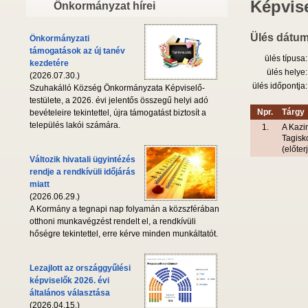
Képvise
Önkormányzat hírei
Ülés dátum
Önkormányzati
támogatások az új tanév
ülés típusa:
kezdetére
ülés helye:
(2026.07.30.)
ülés időpontja:
Szuhakálló Község Önkormányzata Képviselő-
testülete, a 2026. évi jelentős összegű helyi adó
Npr.
Tárgy
bevételeire tekintettel, újra támogatást biztosít a
település lakói számára.
1.
A Kazi
Tagisk
(előte
Változik hivatali ügyintézés
rendje a rendkívüli időjárás
miatt
(2026.06.29.)
A Kormány a tegnapi nap folyamán a közszférában
otthoni munkavégzést rendelt el, a rendkívüli
hőségre tekintettel, erre kérve minden munkáltatót.
Lezajlott az országgyűlési
képviselők 2026. évi
általános választása
(2026.04.15.)