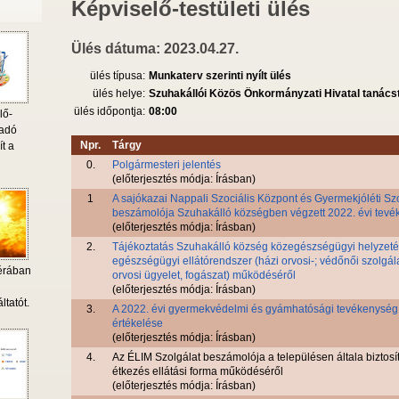
Képviselő-testületi ülés
Ülés dátuma: 2023.04.27.
ülés típusa:
Munkaterv szerinti nyílt ülés
ülés helye:
Szuhakállói Közös Önkormányzati Hivatal tanác
ülés időpontja:
08:00
lő-
 adó
Npr.
Tárgy
ít a
0.
Polgármesteri jelentés
(előterjesztés módja: Írásban)
1
A sajókazai Nappali Szociális Központ és Gyermekjóléti Sz
beszámolója Szuhakálló községben végzett 2022. évi tevé
(előterjesztés módja: Írásban)
2.
Tájékoztatás Szuhakálló község közegészségügyi helyzetér
egészségügyi ellátórendszer (házi orvosi-; védőnői szolgála
érában
orvosi ügyelet, fogászat) működéséről
i
(előterjesztés módja: Írásban)
ltatót.
3.
A 2022. évi gyermekvédelmi és gyámhatósági tevékenység
értékelése
(előterjesztés módja: Írásban)
4.
Az ÉLIM Szolgálat beszámolója a településen általa biztosíto
étkezés ellátási forma működéséről
(előterjesztés módja: Írásban)