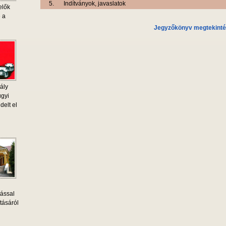
5.
Indítványok, javaslatok
elők
e a
Jegyzőkönyv megtekint
ály
ügyi
delt el
tással
tásáról