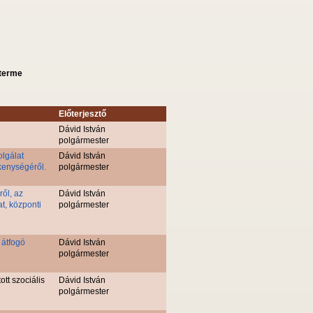
sterme
Előterjesztő
Dávid István
polgármester
olgálat
Dávid István
kenységéről.
polgármester
ől, az
Dávid István
t, központi
polgármester
 átfogó
Dávid István
polgármester
tt szociális
Dávid István
polgármester