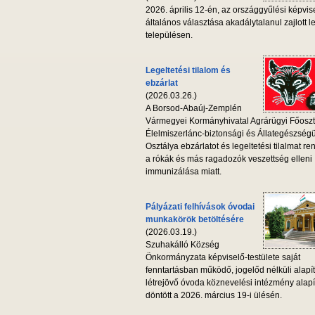
2026. április 12-én, az országgyűlési képvis
általános választása akadálytalanul zajlott l
településen.
Legeltetési tilalom és
ebzárlat
(2026.03.26.)
A Borsod-Abaúj-Zemplén
Vármegyei Kormányhivatal Agrárügyi Főoszt
Élelmiszerlánc-biztonsági és Állategészség
Osztálya ebzárlatot és legeltetési tilalmat ren
a rókák és más ragadozók veszettség elleni
immunizálása miatt.
Pályázati felhívások óvodai
munkakörök betöltésére
(2026.03.19.)
Szuhakálló Község
Önkormányzata képviselő-testülete saját
fenntartásban működő, jogelőd nélküli alapí
létrejövő óvoda köznevelési intézmény alapí
döntött a 2026. március 19-i ülésén.