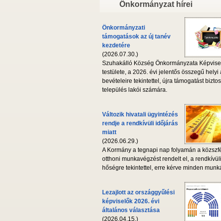
Önkormányzat hírei
Önkormányzati
támogatások az új tanév
kezdetére
(2026.07.30.)
Szuhakálló Község Önkormányzata Képvise
testülete, a 2026. évi jelentős összegű helyi
bevételeire tekintettel, újra támogatást biztos
település lakói számára.
Változik hivatali ügyintézés
rendje a rendkívüli időjárás
miatt
(2026.06.29.)
A Kormány a tegnapi nap folyamán a közszf
otthoni munkavégzést rendelt el, a rendkívül
hőségre tekintettel, erre kérve minden munká
Lezajlott az országgyűlési
képviselők 2026. évi
általános választása
(2026.04.15.)