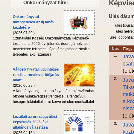
Képvise
Önkormányzat hírei
Ülés dátum
Önkormányzati
támogatások az új tanév
ülés típusa:
kezdetére
ülés helye:
(2026.07.30.)
ülés időpontja:
Szuhakálló Község Önkormányzata Képviselő-
testülete, a 2026. évi jelentős összegű helyi adó
Npr.
Tárgy
bevételeire tekintettel, újra támogatást biztosít a
település lakói számára.
1.
Java
csat
Változik hivatali ügyintézés
(elő
rendje a rendkívüli időjárás
2.
Java
miatt
(2026.06.29.)
Titk
A Kormány a tegnapi nap folyamán a közszférában
műkö
otthoni munkavégzést rendelt el, a rendkívüli
a kö
hőségre tekintettel, erre kérve minden munkáltatót.
elsz
(elő
Lezajlott az országgyűlési
képviselők 2026. évi
3.
Java
általános választása
közb
(2026.04.15.)