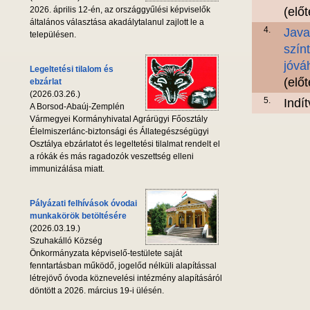
2026. április 12-én, az országgyűlési képviselők
(elő
általános választása akadálytalanul zajlott le a
4.
Java
településen.
szín
jóvá
Legeltetési tilalom és
(elő
ebzárlat
(2026.03.26.)
5.
Indí
A Borsod-Abaúj-Zemplén
Vármegyei Kormányhivatal Agrárügyi Főosztály
Élelmiszerlánc-biztonsági és Állategészségügyi
Osztálya ebzárlatot és legeltetési tilalmat rendelt el
a rókák és más ragadozók veszettség elleni
immunizálása miatt.
Pályázati felhívások óvodai
munkakörök betöltésére
(2026.03.19.)
Szuhakálló Község
Önkormányzata képviselő-testülete saját
fenntartásban működő, jogelőd nélküli alapítással
létrejövő óvoda köznevelési intézmény alapításáról
döntött a 2026. március 19-i ülésén.