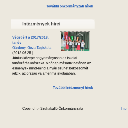
További önkormányzati hírek
Intézmények hírei
Véget ért a 2017/2018.
tanév
Gárdonyi Géza Tagiskola
(2018.06.25.)
Június közepe hagyományosan az iskolai
tanévzárás időszaka. A hónap második hetében az
esmények mind-mind a nyári szünet beköszöntét
jelzik, az ország valamennyi iskolájában.
További intézményi hírek
Copyright - Szuhakálló Önkormányzata
Imp