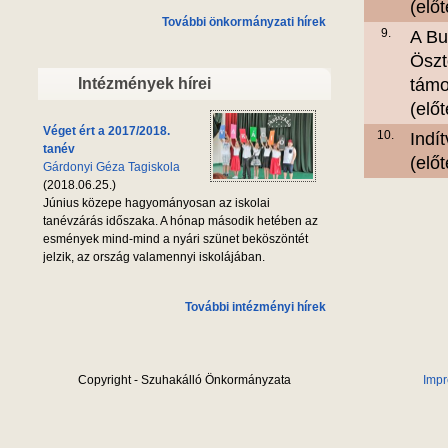
(elő
További önkormányzati hírek
9.
A Bu
Öszt
Intézmények hírei
támo
(elő
Véget ért a 2017/2018.
10.
Indí
tanév
(elő
Gárdonyi Géza Tagiskola
(2018.06.25.)
Június közepe hagyományosan az iskolai
tanévzárás időszaka. A hónap második hetében az
esmények mind-mind a nyári szünet beköszöntét
jelzik, az ország valamennyi iskolájában.
További intézményi hírek
Copyright - Szuhakálló Önkormányzata
Imp