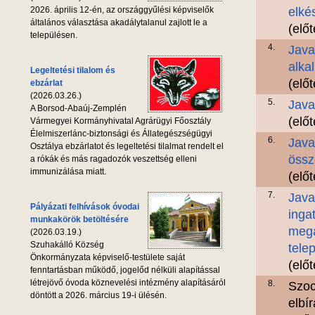
2026. április 12-én, az országgyűlési képviselők
elké
általános választása akadálytalanul zajlott le a
(elő
településen.
4.
Java
alka
Legeltetési tilalom és
(elő
ebzárlat
(2026.03.26.)
5.
Java
A Borsod-Abaúj-Zemplén
(elő
Vármegyei Kormányhivatal Agrárügyi Főosztály
Élelmiszerlánc-biztonsági és Állategészségügyi
6.
Java
Osztálya ebzárlatot és legeltetési tilalmat rendelt el
össz
a rókák és más ragadozók veszettség elleni
immunizálása miatt.
(elő
7.
Java
Pályázati felhívások óvodai
inga
munkakörök betöltésére
megá
(2026.03.19.)
Szuhakálló Község
tele
Önkormányzata képviselő-testülete saját
(elő
fenntartásban működő, jogelőd nélküli alapítással
létrejövő óvoda köznevelési intézmény alapításáról
8.
Szoc
döntött a 2026. március 19-i ülésén.
elbír