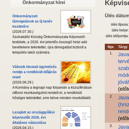
Képvise
Önkormányzat hírei
Ülés dátum
Önkormányzati
támogatások az új tanév
ülés típusa:
kezdetére
ülés helye:
(2026.07.30.)
ülés időpontja:
Szuhakálló Község Önkormányzata Képviselő-
testülete, a 2026. évi jelentős összegű helyi adó
Npr.
Tárgy
bevételeire tekintettel, újra támogatást biztosít a
település lakói számára.
1.
Java
terv
Változik hivatali ügyintézés
szab
rendje a rendkívüli időjárás
módo
miatt
jóvá
(2026.06.29.)
A Kormány a tegnapi nap folyamán a közszférában
(elő
otthoni munkavégzést rendelt el, a rendkívüli
2.
Java
hőségre tekintettel, erre kérve minden munkáltatót.
(hrs
rend
Lezajlott az országgyűlési
képviselők 2026. évi
(elő
általános választása
3.
Java
(2026.04.15.)