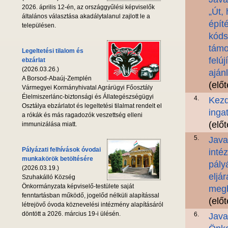
2026. április 12-én, az országgyűlési képviselők
„Út,
általános választása akadálytalanul zajlott le a
épít
településen.
kóds
támo
Legeltetési tilalom és
felú
ebzárlat
(2026.03.26.)
aján
A Borsod-Abaúj-Zemplén
(elő
Vármegyei Kormányhivatal Agrárügyi Főosztály
Élelmiszerlánc-biztonsági és Állategészségügyi
4.
Kezd
Osztálya ebzárlatot és legeltetési tilalmat rendelt el
inga
a rókák és más ragadozók veszettség elleni
(elő
immunizálása miatt.
5.
Java
Pályázati felhívások óvodai
inté
munkakörök betöltésére
pály
(2026.03.19.)
eljá
Szuhakálló Község
Önkormányzata képviselő-testülete saját
megb
fenntartásban működő, jogelőd nélküli alapítással
(elő
létrejövő óvoda köznevelési intézmény alapításáról
döntött a 2026. március 19-i ülésén.
6.
Java