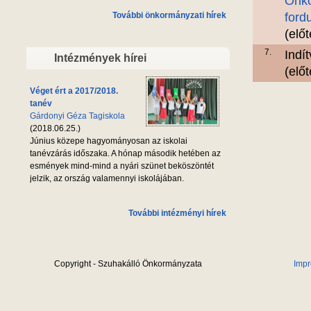
Önko
További önkormányzati hírek
ford
(elő
7.
Indí
Intézmények hírei
(elő
Véget ért a 2017/2018.
tanév
Gárdonyi Géza Tagiskola
(2018.06.25.)
Június közepe hagyományosan az iskolai
tanévzárás időszaka. A hónap második hetében az
esmények mind-mind a nyári szünet beköszöntét
jelzik, az ország valamennyi iskolájában.
További intézményi hírek
Copyright - Szuhakálló Önkormányzata
Imp