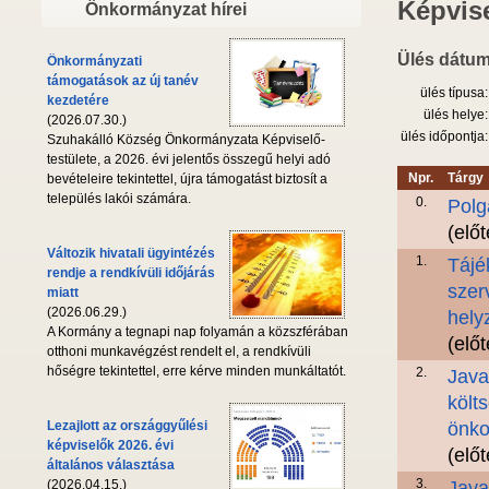
Képvise
Önkormányzat hírei
Ülés dátum
Önkormányzati
támogatások az új tanév
ülés típusa:
kezdetére
ülés helye:
(2026.07.30.)
ülés időpontja:
Szuhakálló Község Önkormányzata Képviselő-
testülete, a 2026. évi jelentős összegű helyi adó
Npr.
Tárgy
bevételeire tekintettel, újra támogatást biztosít a
település lakói számára.
0.
Polg
(elő
Változik hivatali ügyintézés
1.
Tájé
rendje a rendkívüli időjárás
szer
miatt
(2026.06.29.)
hely
A Kormány a tegnapi nap folyamán a közszférában
(elő
otthoni munkavégzést rendelt el, a rendkívüli
hőségre tekintettel, erre kérve minden munkáltatót.
2.
Java
költ
Lezajlott az országgyűlési
önko
képviselők 2026. évi
(elő
általános választása
3.
(2026.04.15.)
Java