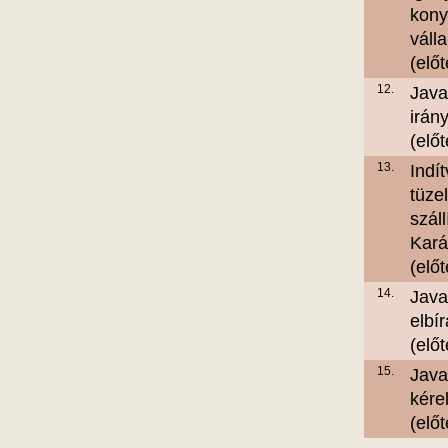
kony
váll
(elő
12.
Java
irán
(elő
13.
Indí
tüze
szál
Kará
(elő
14.
Java
elbír
(elő
15.
Javas
kére
(elő