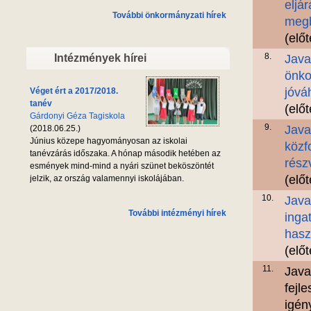
eljá
További önkormányzati hírek
megb
(elő
8.
Intézmények hírei
Java
önko
jóvá
Véget ért a 2017/2018.
tanév
(elő
Gárdonyi Géza Tagiskola
9.
Java
(2018.06.25.)
Június közepe hagyományosan az iskolai
közf
tanévzárás időszaka. A hónap második hetében az
rész
esmények mind-mind a nyári szünet beköszöntét
(elő
jelzik, az ország valamennyi iskolájában.
10.
Java
További intézményi hírek
inga
hasz
(elő
11.
Java
fejl
igén