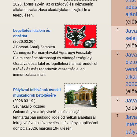
2026. április 12-én, az országgyűlési képviselők
adás
általános választása akadálytalanul zajlott le a
aján
településen.
(elő
4.
Java
Legeltetési tilalom és
ebzárlat
sele
(2026.03.26.)
(elő
A Borsod-Abaúj-Zemplén
Vármegyei Kormányhivatal Agrárügyi Főosztály
5.
Java
Élelmiszerlánc-biztonsági és Állategészségügyi
bizt
Osztálya ebzárlatot és legeltetési tilalmat rendelt el
vend
a rókák és más ragadozók veszettség elleni
immunizálása miatt.
alka
2020
Pályázati felhívások óvodai
(elő
munkakörök betöltésére
6.
Java
(2026.03.19.)
Szuhakálló Község
(elő
Önkormányzata képviselő-testülete saját
7.
Java
fenntartásban működő, jogelőd nélküli alapítással
létrejövő óvoda köznevelési intézmény alapításáról
inté
döntött a 2026. március 19-i ülésén.
pály