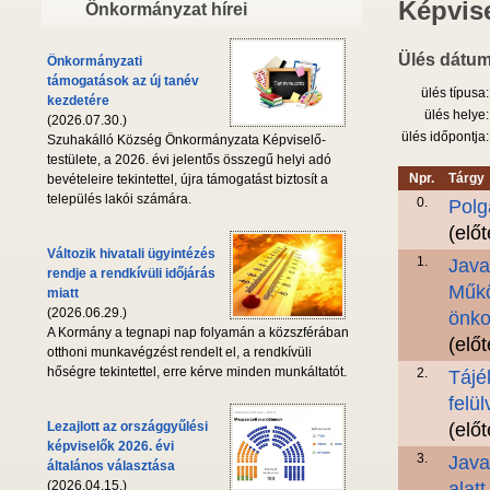
Képvise
Önkormányzat hírei
Ülés dátum
Önkormányzati
támogatások az új tanév
ülés típusa:
kezdetére
ülés helye:
(2026.07.30.)
ülés időpontja:
Szuhakálló Község Önkormányzata Képviselő-
testülete, a 2026. évi jelentős összegű helyi adó
Npr.
Tárgy
bevételeire tekintettel, újra támogatást biztosít a
település lakói számára.
0.
Polg
(elő
Változik hivatali ügyintézés
1.
Java
rendje a rendkívüli időjárás
Műkö
miatt
(2026.06.29.)
önko
A Kormány a tegnapi nap folyamán a közszférában
(elő
otthoni munkavégzést rendelt el, a rendkívüli
hőségre tekintettel, erre kérve minden munkáltatót.
2.
Tájé
felü
Lezajlott az országgyűlési
(elő
képviselők 2026. évi
3.
Java
általános választása
(2026.04.15.)
alatt