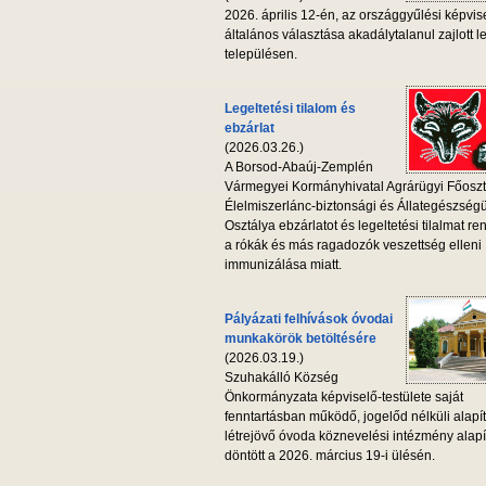
2026. április 12-én, az országgyűlési képvis
általános választása akadálytalanul zajlott l
településen.
Legeltetési tilalom és
ebzárlat
(2026.03.26.)
A Borsod-Abaúj-Zemplén
Vármegyei Kormányhivatal Agrárügyi Főoszt
Élelmiszerlánc-biztonsági és Állategészség
Osztálya ebzárlatot és legeltetési tilalmat ren
a rókák és más ragadozók veszettség elleni
immunizálása miatt.
Pályázati felhívások óvodai
munkakörök betöltésére
(2026.03.19.)
Szuhakálló Község
Önkormányzata képviselő-testülete saját
fenntartásban működő, jogelőd nélküli alapí
létrejövő óvoda köznevelési intézmény alapí
döntött a 2026. március 19-i ülésén.