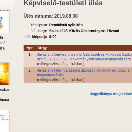
Képviselő-testületi ülés
Ülés dátuma: 2019.08.08
ülés típusa:
Rendkívüli nyílt ülés
ülés helye:
Szuhakállói Közös Önkormányzati Hivatal
ülés időpontja:
8:00
lő-
 adó
Npr.
Tárgy
ít a
1.
Javaslat a képviselő-testület Szervezeti és Működési Szabá
szóló 3/2018. (II.28.) önkormányzati rendelet módosítására.
(előterjesztés módja: írásban)
2.
Javaslat a Helyi Választási Bizottság tagjainak és póttagjai
megválasztására.
(előterjesztés módja: írásban)
érában
Jegyzőkönyv megtekint
i
ltatót.