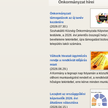
Önkormányzat hírei
Önkormányzati
támogatások az új tanév
kezdetére
(2026.07.30.)
Szuhakálló Község Önkormányzata Képvise
testülete, a 2026. évi jelentős összegű helyi
bevételeire tekintettel, újra támogatást biztos
település lakói számára.
Változik hivatali ügyintézés
rendje a rendkívüli időjárás
miatt
(2026.06.29.)
A Kormány a tegnapi nap folyamán a közszf
otthoni munkavégzést rendelt el, a rendkívül
hőségre tekintettel, erre kérve minden munká
Lezajlott az országgyűlési
képviselők 2026. évi
általános választása
(2026.04.15.)