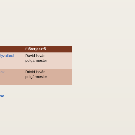
Előterjesztő
lyzatáról
Dávid István
polgármester
nak
Dávid István
polgármester
ése