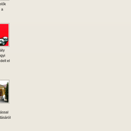
elők
e a
ály
ügyi
delt el
tással
tásáról