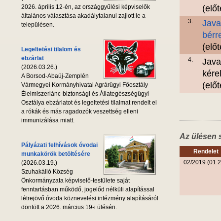
2026. április 12-én, az országgyűlési képviselők
(elő
általános választása akadálytalanul zajlott le a
3.
Java
településen.
bérr
(elő
Legeltetési tilalom és
ebzárlat
4.
Java
(2026.03.26.)
kére
A Borsod-Abaúj-Zemplén
(elő
Vármegyei Kormányhivatal Agrárügyi Főosztály
Élelmiszerlánc-biztonsági és Állategészségügyi
Osztálya ebzárlatot és legeltetési tilalmat rendelt el
a rókák és más ragadozók veszettség elleni
immunizálása miatt.
Az ülésen 
Pályázati felhívások óvodai
Rendelet
munkakörök betöltésére
02/2019 (01.2
(2026.03.19.)
Szuhakálló Község
Önkormányzata képviselő-testülete saját
fenntartásban működő, jogelőd nélküli alapítással
létrejövő óvoda köznevelési intézmény alapításáról
döntött a 2026. március 19-i ülésén.