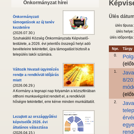
Képvise
Önkormányzat hírei
Ülés dátum
Önkormányzati
támogatások az új tanév
ülés típusa:
kezdetére
ülés helye:
(2026.07.30.)
ülés időpontja:
Szuhakálló Község Önkormányzata Képviselő-
testülete, a 2026. évi jelentős összegű helyi adó
Npr.
Tárgy
bevételeire tekintettel, újra támogatást biztosít a
település lakói számára.
0.
Polg
(elő
Változik hivatali ügyintézés
1.
Java
rendje a rendkívüli időjárás
8/20
miatt
(2026.06.29.)
módo
A Kormány a tegnapi nap folyamán a közszférában
(elő
otthoni munkavégzést rendelt el, a rendkívüli
hőségre tekintettel, erre kérve minden munkáltatót.
2.
Java
tele
Lezajlott az országgyűlési
érvé
képviselők 2026. évi
egye
általános választása
rend
(2026.04.15.)