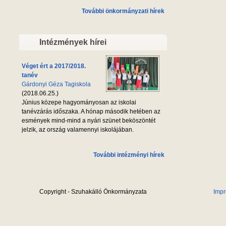
További önkormányzati hírek
Intézmények hírei
Véget ért a 2017/2018.
tanév
Gárdonyi Géza Tagiskola
(2018.06.25.)
Június közepe hagyományosan az iskolai
tanévzárás időszaka. A hónap második hetében az
esmények mind-mind a nyári szünet beköszöntét
jelzik, az ország valamennyi iskolájában.
További intézményi hírek
Copyright - Szuhakálló Önkormányzata
Imp