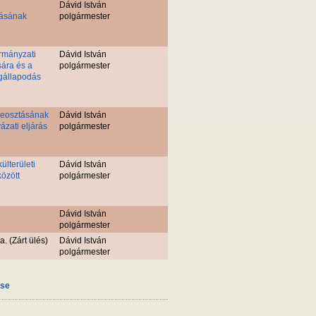
Dávid István
tásának
polgármester
rmányzati
Dávid István
ára és a
polgármester
egállapodás
beosztásának
Dávid István
ázati eljárás
polgármester
ülterületi
Dávid István
özött
polgármester
Dávid István
polgármester
. (Zárt ülés)
Dávid István
polgármester
ése