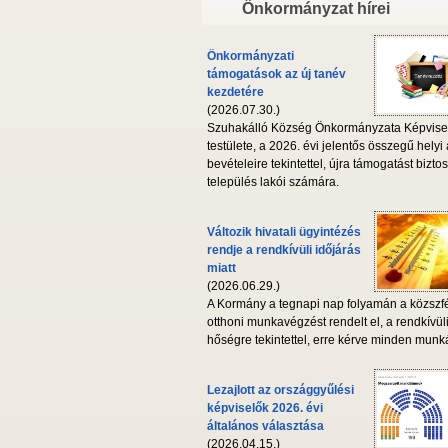
Önkormányzat hírei
Önkormányzati
támogatások az új tanév
kezdetére
(2026.07.30.)
Szuhakálló Község Önkormányzata Képvise
testülete, a 2026. évi jelentős összegű helyi
bevételeire tekintettel, újra támogatást biztos
település lakói számára.
Változik hivatali ügyintézés
rendje a rendkívüli időjárás
miatt
(2026.06.29.)
A Kormány a tegnapi nap folyamán a közszf
otthoni munkavégzést rendelt el, a rendkívül
hőségre tekintettel, erre kérve minden munká
Lezajlott az országgyűlési
képviselők 2026. évi
általános választása
(2026.04.15.)