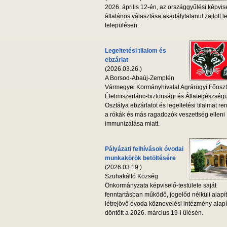
2026. április 12-én, az országgyűlési képvis
általános választása akadálytalanul zajlott l
településen.
Legeltetési tilalom és
ebzárlat
(2026.03.26.)
A Borsod-Abaúj-Zemplén
Vármegyei Kormányhivatal Agrárügyi Főoszt
Élelmiszerlánc-biztonsági és Állategészség
Osztálya ebzárlatot és legeltetési tilalmat ren
a rókák és más ragadozók veszettség elleni
immunizálása miatt.
Pályázati felhívások óvodai
munkakörök betöltésére
(2026.03.19.)
Szuhakálló Község
Önkormányzata képviselő-testülete saját
fenntartásban működő, jogelőd nélküli alapí
létrejövő óvoda köznevelési intézmény alapí
döntött a 2026. március 19-i ülésén.