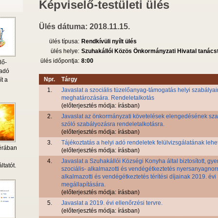
Képviselő-testületi ülés
Ülés dátuma: 2018.11.15.
ülés típusa:
Rendkívüli nyílt ülés
ülés helye:
Szuhakállói Közös Önkormányzati Hivatal tanác
ülés időpontja:
8:00
lő-
 adó
Npr.
Tárgy
ít a
1.
Javaslat a szociális tüzelőanyag-támogatás helyi szabálya
meghatározására. Rendeletalkotás
(előterjesztés módja: írásban)
2.
Javaslat az önkormányzati követelések elengedésének sza
szóló szabályozásra rendeletalkotásra.
(előterjesztés módja: írásban)
3.
Tájékoztatás a helyi adó rendeletek felülvizsgálatának lehe
érában
(előterjesztés módja: írásban)
i
4.
Javaslat a Szuhakállói Községi Konyha által biztosított, gy
ltatót.
szociális- alkalmazotti és vendégétkeztetés nyersanyagnor
alkalmazotti és vendégétkeztetés térítési díjainak 2019. évi
megállapítására.
(előterjesztés módja: írásban)
5.
Javaslat a 2019. évi ellenőrzési tervre.
(előterjesztés módja: írásban)