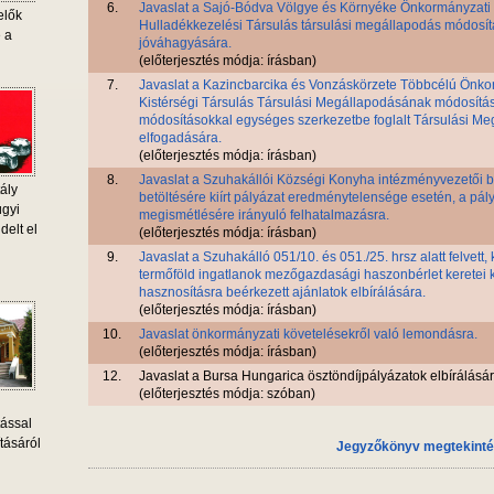
6.
Javaslat a Sajó-Bódva Völgye és Környéke Önkormányzati
elők
Hulladékkezelési Társulás társulási megállapodás módosí
e a
jóváhagyására.
(előterjesztés módja: írásban)
7.
Javaslat a Kazincbarcika és Vonzáskörzete Többcélú Önko
Kistérségi Társulás Társulási Megállapodásának módosítás
módosításokkal egységes szerkezetbe foglalt Társulási M
elfogadására.
(előterjesztés módja: írásban)
8.
Javaslat a Szuhakállói Községi Konyha intézményvezetői 
ály
betöltésére kiírt pályázat eredménytelensége esetén, a pály
ügyi
megismétlésére irányuló felhatalmazásra.
delt el
(előterjesztés módja: írásban)
9.
Javaslat a Szuhakálló 051/10. és 051./25. hrsz alatt felvett, k
termőföld ingatlanok mezőgazdasági haszonbérlet keretei k
hasznosításra beérkezett ajánlatok elbírálására.
(előterjesztés módja: írásban)
10.
Javaslat önkormányzati követelésekről való lemondásra.
(előterjesztés módja: írásban)
12.
Javaslat a Bursa Hungarica ösztöndíjpályázatok elbírálására
(előterjesztés módja: szóban)
tással
tásáról
Jegyzőkönyv megtekint