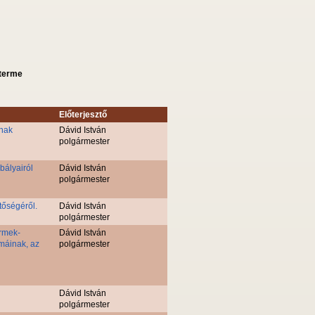
sterme
Előterjesztő
inak
Dávid István
polgármester
bályairól
Dávid István
polgármester
tőségéről.
Dávid István
polgármester
ermek-
Dávid István
máinak, az
polgármester
Dávid István
polgármester