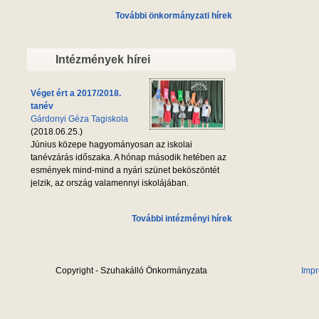
További önkormányzati hírek
Intézmények hírei
Véget ért a 2017/2018.
tanév
Gárdonyi Géza Tagiskola
(2018.06.25.)
Június közepe hagyományosan az iskolai
tanévzárás időszaka. A hónap második hetében az
esmények mind-mind a nyári szünet beköszöntét
jelzik, az ország valamennyi iskolájában.
További intézményi hírek
Copyright - Szuhakálló Önkormányzata
Imp