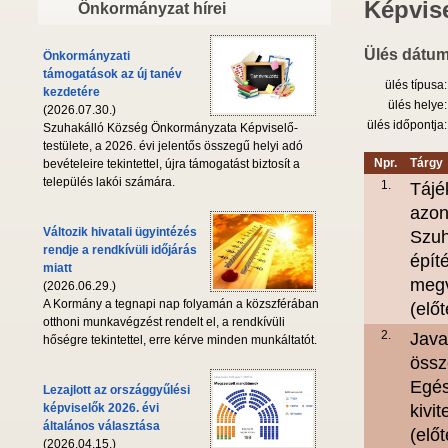
Képvise
Önkormányzat hírei
Ülés dátum
Önkormányzati
támogatások az új tanév
ülés típusa:
kezdetére
ülés helye:
(2026.07.30.)
ülés időpontja:
Szuhakálló Község Önkormányzata Képviselő-
testülete, a 2026. évi jelentős összegű helyi adó
Npr.
Tárgy
bevételeire tekintettel, újra támogatást biztosít a
település lakói számára.
1.
Tájé
azon
Változik hivatali ügyintézés
Szuh
rendje a rendkívüli időjárás
épít
miatt
megv
(2026.06.29.)
A Kormány a tegnapi nap folyamán a közszférában
(elő
otthoni munkavégzést rendelt el, a rendkívüli
2.
Java
hőségre tekintettel, erre kérve minden munkáltatót.
össz
Egés
Lezajlott az országgyűlési
képviselők 2026. évi
kivi
általános választása
(elő
(2026.04.15.)