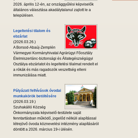
2026. április 12-én, az országgyűlési képviselők
általános választása akadálytalanul zajlott le a
településen.
Legeltetési tilalom és
ebzárlat
(2026.03.26.)
A Borsod-Abaúj-Zemplén
Vármegyei Kormányhivatal Agrárügyi Főosztály
Élelmiszerlánc-biztonsági és Állategészségügyi
Osztálya ebzárlatot és legeltetési tilalmat rendelt el
a rókák és más ragadozók veszettség elleni
immunizálása miatt.
Pályázati felhívások óvodai
munkakörök betöltésére
(2026.03.19.)
Szuhakálló Község
Önkormányzata képviselő-testülete saját
fenntartásban működő, jogelőd nélküli alapítással
létrejövő óvoda köznevelési intézmény alapításáról
döntött a 2026. március 19-i ülésén.