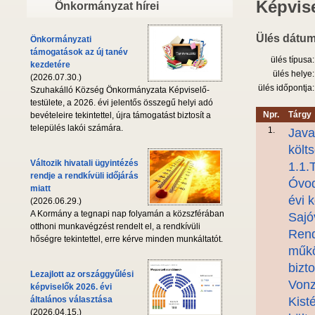
Képvise
Önkormányzat hírei
Ülés dátum
Önkormányzati
támogatások az új tanév
ülés típusa:
kezdetére
ülés helye:
(2026.07.30.)
ülés időpontja:
Szuhakálló Község Önkormányzata Képviselő-
testülete, a 2026. évi jelentős összegű helyi adó
Npr.
Tárgy
bevételeire tekintettel, újra támogatást biztosít a
település lakói számára.
1.
Java
költ
Változik hivatali ügyintézés
1.1.
rendje a rendkívüli időjárás
Óvod
miatt
évi 
(2026.06.29.)
A Kormány a tegnapi nap folyamán a közszférában
Sajó
otthoni munkavégzést rendelt el, a rendkívüli
Rend
hőségre tekintettel, erre kérve minden munkáltatót.
műkö
bizt
Lezajlott az országgyűlési
Vonz
képviselők 2026. évi
általános választása
Kist
(2026.04.15.)