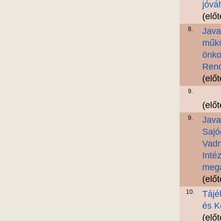
jóvá
(elő
8.
Java
műkö
önko
Rend
(elő
9.
(elő
9.
Java
Sajó
Vadn
Inté
megá
(elő
10.
Tájé
és K
(elő