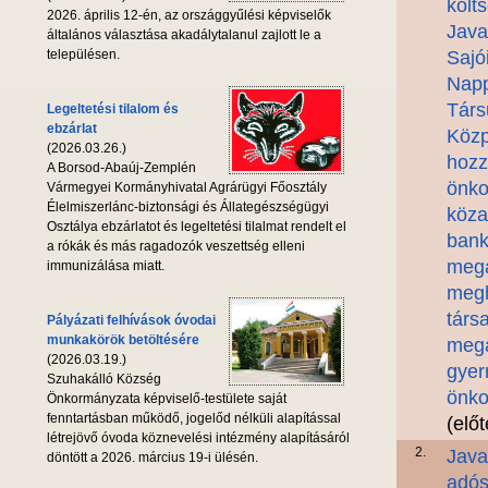
költ
2026. április 12-én, az országgyűlési képviselők
Java
általános választása akadálytalanul zajlott le a
településen.
Sajó
Napp
Társ
Legeltetési tilalom és
ebzárlat
Közp
(2026.03.26.)
hozz
A Borsod-Abaúj-Zemplén
önko
Vármegyei Kormányhivatal Agrárügyi Főosztály
Élelmiszerlánc-biztonsági és Állategészségügyi
köza
Osztálya ebzárlatot és legeltetési tilalmat rendelt el
bank
a rókák és más ragadozók veszettség elleni
megá
immunizálása miatt.
megh
társ
Pályázati felhívások óvodai
munkakörök betöltésére
megá
(2026.03.19.)
gyer
Szuhakálló Község
önko
Önkormányzata képviselő-testülete saját
fenntartásban működő, jogelőd nélküli alapítással
(elő
létrejövő óvoda köznevelési intézmény alapításáról
2.
Java
döntött a 2026. március 19-i ülésén.
adós