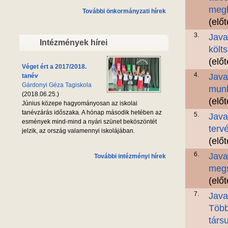
megh
További önkormányzati hírek
(elő
3.
Java
Intézmények hírei
költ
(elő
Véget ért a 2017/2018.
4.
Java
tanév
Gárdonyi Géza Tagiskola
munk
(2018.06.25.)
(elő
Június közepe hagyományosan az iskolai
tanévzárás időszaka. A hónap második hetében az
5.
Java
esmények mind-mind a nyári szünet beköszöntét
terv
jelzik, az ország valamennyi iskolájában.
(elő
6.
Java
További intézményi hírek
megs
(elő
7.
Java
Több
társ