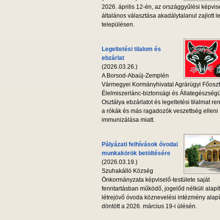
2026. április 12-én, az országgyűlési képvis
általános választása akadálytalanul zajlott l
településen.
Legeltetési tilalom és
ebzárlat
(2026.03.26.)
A Borsod-Abaúj-Zemplén
Vármegyei Kormányhivatal Agrárügyi Főoszt
Élelmiszerlánc-biztonsági és Állategészség
Osztálya ebzárlatot és legeltetési tilalmat ren
a rókák és más ragadozók veszettség elleni
immunizálása miatt.
Pályázati felhívások óvodai
munkakörök betöltésére
(2026.03.19.)
Szuhakálló Község
Önkormányzata képviselő-testülete saját
fenntartásban működő, jogelőd nélküli alapí
létrejövő óvoda köznevelési intézmény alapí
döntött a 2026. március 19-i ülésén.