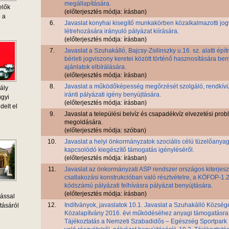
megállapítására.
elők
(előterjesztés módja: írásban)
e a
6.
Javaslat konyhai kisegítő munkakörben közalkalmazotti jo
létrehozására irányuló pályázat kiírására.
(előterjesztés módja: írásban)
7.
Javaslat a Szuhakálló, Bajcsy-Zsilinszky u.16. sz. alatti épí
bérleti jogviszony keretei között történő hasznosítására beny
ajánlatok elbírálására.
(előterjesztés módja: írásban)
8.
Javaslat a működőképesség megőrzését szolgáló, rendkívü
ály
iránti pályázati igény benyújtására.
ügyi
(előterjesztés módja: írásban)
delt el
9.
Javaslat a települési belvíz és csapadékvíz elvezetési pro
megoldására.
(előterjesztés módja: szóban)
10.
Javaslat a helyi önkormányzatok szociális célú tüzelőanya
kapcsolódó kiegészítő támogatás igényléséről.
(előterjesztés módja: írásban)
11.
Javaslat az önkormányzati ASP rendszer országos kiterjesz
csatlakozási konstrukcióban való résztvételre, a KÖFOP-1
kódszámú pályázati felhívásra pályázat benyújtására.
(előterjesztés módja: írásban)
tással
12.
Indítványok, javaslatok 10.1. Javaslat a Szuhakálló Község
tásáról
Közalapítvány 2016. évi működéséhez anyagi támogatásra.
Tájékoztatás a Nemzeti Szabadidős – Egészség Sportpar