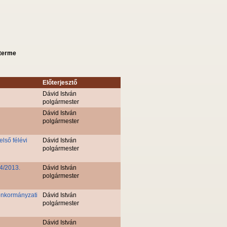
sterme
Előterjesztő
Dávid István
polgármester
Dávid István
polgármester
lső félévi
Dávid István
polgármester
14/2013.
Dávid István
polgármester
) önkormányzati
Dávid István
polgármester
Dávid István