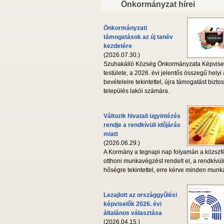
Önkormányzat hírei
Önkormányzati
támogatások az új tanév
kezdetére
(2026.07.30.)
Szuhakálló Község Önkormányzata Képvise
testülete, a 2026. évi jelentős összegű helyi
bevételeire tekintettel, újra támogatást biztos
település lakói számára.
Változik hivatali ügyintézés
rendje a rendkívüli időjárás
miatt
(2026.06.29.)
A Kormány a tegnapi nap folyamán a közszf
otthoni munkavégzést rendelt el, a rendkívül
hőségre tekintettel, erre kérve minden munká
Lezajlott az országgyűlési
képviselők 2026. évi
általános választása
(2026.04.15.)