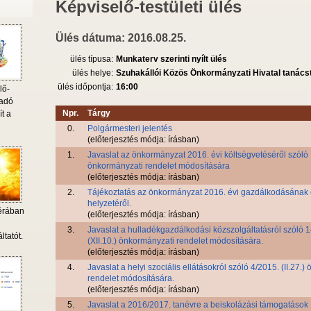
Képviselő-testületi ülés
Ülés dátuma: 2016.08.25.
ülés típusa:
Munkaterv szerinti nyílt ülés
ülés helye:
Szuhakállói Közös Önkormányzati Hivatal tanác
ülés időpontja:
16:00
lő-
 adó
Npr.
Tárgy
ít a
0.
Polgármesteri jelentés
(előterjesztés módja: írásban)
1.
Javaslat az önkormányzat 2016. évi költségvetéséről szóló
önkormányzati rendelet módosítására
(előterjesztés módja: írásban)
2.
Tájékoztatás az önkormányzat 2016. évi gazdálkodásának e
helyzetéről.
érában
(előterjesztés módja: írásban)
i
3.
Javaslat a hulladékgazdálkodási közszolgáltatásról szóló 
ltatót.
(XII.10.) önkormányzati rendelet módosítására.
(előterjesztés módja: írásban)
4.
Javaslat a helyi szociális ellátásokról szóló 4/2015. (II.27.
rendelet módosítására.
(előterjesztés módja: írásban)
5.
Javaslat a 2016/2017. tanévre a beiskolázási támogatások