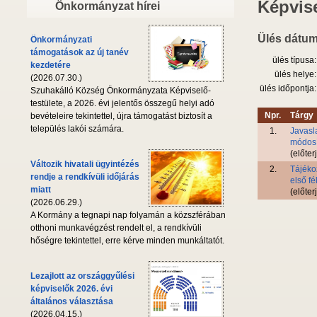
Képvise
Önkormányzat hírei
Ülés dátum
Önkormányzati
támogatások az új tanév
ülés típusa:
kezdetére
ülés helye:
(2026.07.30.)
ülés időpontja:
Szuhakálló Község Önkormányzata Képviselő-
testülete, a 2026. évi jelentős összegű helyi adó
Npr.
Tárgy
bevételeire tekintettel, újra támogatást biztosít a
település lakói számára.
1.
Javasl
módosí
(előter
Változik hivatali ügyintézés
2.
Tájéko
rendje a rendkívüli időjárás
első fé
miatt
(előter
(2026.06.29.)
A Kormány a tegnapi nap folyamán a közszférában
otthoni munkavégzést rendelt el, a rendkívüli
hőségre tekintettel, erre kérve minden munkáltatót.
Lezajlott az országgyűlési
képviselők 2026. évi
általános választása
(2026.04.15.)