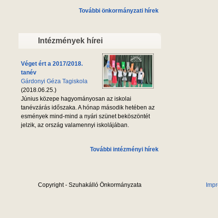
További önkormányzati hírek
Intézmények hírei
Véget ért a 2017/2018.
tanév
Gárdonyi Géza Tagiskola
(2018.06.25.)
Június közepe hagyományosan az iskolai
tanévzárás időszaka. A hónap második hetében az
esmények mind-mind a nyári szünet beköszöntét
jelzik, az ország valamennyi iskolájában.
További intézményi hírek
Copyright - Szuhakálló Önkormányzata
Imp