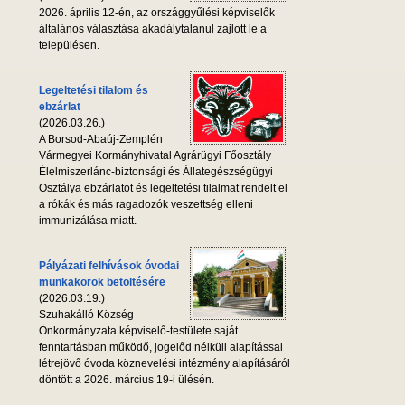
2026. április 12-én, az országgyűlési képviselők
általános választása akadálytalanul zajlott le a
településen.
Legeltetési tilalom és
ebzárlat
(2026.03.26.)
A Borsod-Abaúj-Zemplén
Vármegyei Kormányhivatal Agrárügyi Főosztály
Élelmiszerlánc-biztonsági és Állategészségügyi
Osztálya ebzárlatot és legeltetési tilalmat rendelt el
a rókák és más ragadozók veszettség elleni
immunizálása miatt.
Pályázati felhívások óvodai
munkakörök betöltésére
(2026.03.19.)
Szuhakálló Község
Önkormányzata képviselő-testülete saját
fenntartásban működő, jogelőd nélküli alapítással
létrejövő óvoda köznevelési intézmény alapításáról
döntött a 2026. március 19-i ülésén.