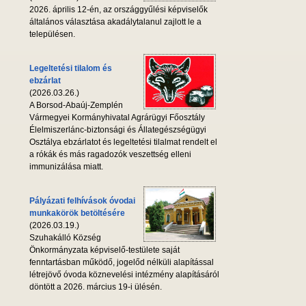
2026. április 12-én, az országgyűlési képviselők
általános választása akadálytalanul zajlott le a
településen.
Legeltetési tilalom és
ebzárlat
(2026.03.26.)
A Borsod-Abaúj-Zemplén
Vármegyei Kormányhivatal Agrárügyi Főosztály
Élelmiszerlánc-biztonsági és Állategészségügyi
Osztálya ebzárlatot és legeltetési tilalmat rendelt el
a rókák és más ragadozók veszettség elleni
immunizálása miatt.
Pályázati felhívások óvodai
munkakörök betöltésére
(2026.03.19.)
Szuhakálló Község
Önkormányzata képviselő-testülete saját
fenntartásban működő, jogelőd nélküli alapítással
létrejövő óvoda köznevelési intézmény alapításáról
döntött a 2026. március 19-i ülésén.