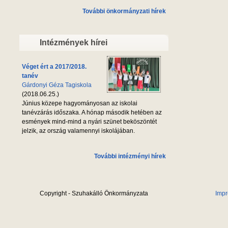
További önkormányzati hírek
Intézmények hírei
Véget ért a 2017/2018.
tanév
Gárdonyi Géza Tagiskola
(2018.06.25.)
Június közepe hagyományosan az iskolai
tanévzárás időszaka. A hónap második hetében az
esmények mind-mind a nyári szünet beköszöntét
jelzik, az ország valamennyi iskolájában.
További intézményi hírek
Copyright - Szuhakálló Önkormányzata
Imp