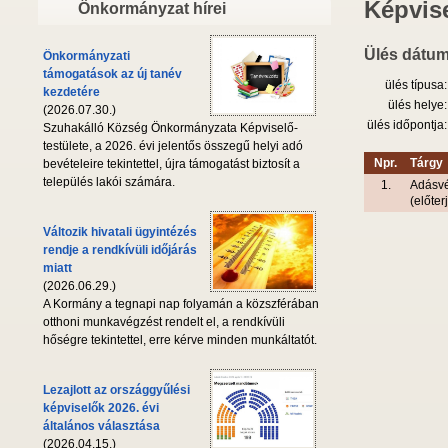
Képvise
Önkormányzat hírei
Ülés dátum
Önkormányzati
támogatások az új tanév
ülés típusa:
kezdetére
ülés helye:
(2026.07.30.)
ülés időpontja:
Szuhakálló Község Önkormányzata Képviselő-
testülete, a 2026. évi jelentős összegű helyi adó
Npr.
Tárgy
bevételeire tekintettel, újra támogatást biztosít a
település lakói számára.
1.
Adásvét
(előte
Változik hivatali ügyintézés
rendje a rendkívüli időjárás
miatt
(2026.06.29.)
A Kormány a tegnapi nap folyamán a közszférában
otthoni munkavégzést rendelt el, a rendkívüli
hőségre tekintettel, erre kérve minden munkáltatót.
Lezajlott az országgyűlési
képviselők 2026. évi
általános választása
(2026.04.15.)