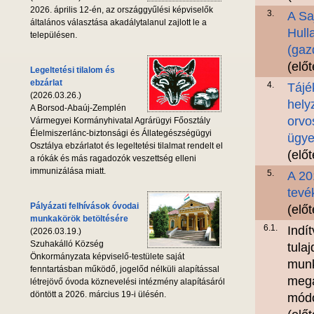
2026. április 12-én, az országgyűlési képviselők
3.
A Sa
általános választása akadálytalanul zajlott le a
Hull
településen.
(gaz
(elő
Legeltetési tilalom és
ebzárlat
4.
Tájé
(2026.03.26.)
hely
A Borsod-Abaúj-Zemplén
orvo
Vármegyei Kormányhivatal Agrárügyi Főosztály
Élelmiszerlánc-biztonsági és Állategészségügyi
ügye
Osztálya ebzárlatot és legeltetési tilalmat rendelt el
(elő
a rókák és más ragadozók veszettség elleni
immunizálása miatt.
5.
A 20
tevé
Pályázati felhívások óvodai
(elő
munkakörök betöltésére
6.1.
Indí
(2026.03.19.)
Szuhakálló Község
tula
Önkormányzata képviselő-testülete saját
munk
fenntartásban működő, jogelőd nélküli alapítással
megá
létrejövő óvoda köznevelési intézmény alapításáról
döntött a 2026. március 19-i ülésén.
módo