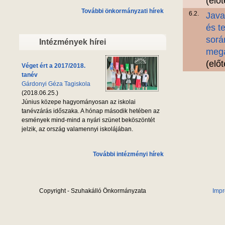
(elő
További önkormányzati hírek
6.2.
Java
és t
sorá
Intézmények hírei
megá
(elő
Véget ért a 2017/2018.
tanév
Gárdonyi Géza Tagiskola
(2018.06.25.)
Június közepe hagyományosan az iskolai
tanévzárás időszaka. A hónap második hetében az
esmények mind-mind a nyári szünet beköszöntét
jelzik, az ország valamennyi iskolájában.
További intézményi hírek
Copyright - Szuhakálló Önkormányzata
Imp