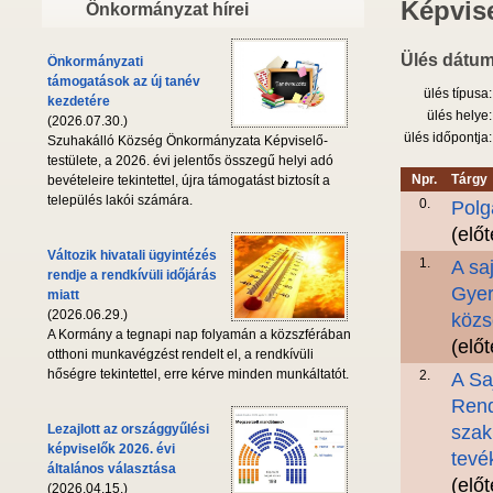
Képvise
Önkormányzat hírei
Ülés dátum
Önkormányzati
támogatások az új tanév
ülés típusa:
kezdetére
ülés helye:
(2026.07.30.)
ülés időpontja:
Szuhakálló Község Önkormányzata Képviselő-
testülete, a 2026. évi jelentős összegű helyi adó
Npr.
Tárgy
bevételeire tekintettel, újra támogatást biztosít a
település lakói számára.
0.
Polg
(elő
Változik hivatali ügyintézés
1.
A sa
rendje a rendkívüli időjárás
Gyer
miatt
(2026.06.29.)
közs
A Kormány a tegnapi nap folyamán a közszférában
(elő
otthoni munkavégzést rendelt el, a rendkívüli
hőségre tekintettel, erre kérve minden munkáltatót.
2.
A Sa
Rend
Lezajlott az országgyűlési
szak
képviselők 2026. évi
tevé
általános választása
(elő
(2026.04.15.)