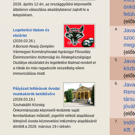
2026. április 12-én, az országgyűlési képviselők
önkö
általános választása akadálytalanul zajlott le a
felül
településen.
(elő
4.
Java
Legeltetési tilalom és
ebzárlat
szoc
(2026.03.26.)
megál
A Borsod-Abaúj-Zemplén
(elő
Vármegyei Kormányhivatal Agrárügyi Főosztály
Élelmiszerlánc-biztonsági és Állategészségügyi
5.
Java
Osztálya ebzárlatot és legeltetési tilalmat rendelt el
közb
a rókák és más ragadozók veszettség elleni
immunizálása miatt.
(elő
6.
Java
Pályázati felhívások óvodai
Rend
munkakörök betöltésére
társ
(2026.03.19.)
Szuhakálló Község
jóvá
Önkormányzata képviselő-testülete saját
(elő
fenntartásban működő, jogelőd nélküli alapítással
létrejövő óvoda köznevelési intézmény alapításáról
7.
Indí
döntött a 2026. március 19-i ülésén.
Kft.