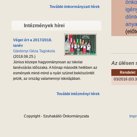
önko
További önkormányzati hírek
igén
dönt
anya
Intézmények hírei
(elő
Véget ért a 2017/2018.
tanév
Gárdonyi Géza Tagiskola
(2018.06.25.)
Június közepe hagyományosan az iskolai
Az ülésen 
tanévzárás időszaka. A hónap második hetében az
Rendelet
esmények mind-mind a nyári szünet beköszöntét
jelzik, az ország valamennyi iskolájában.
03/2016 (03.3
További intézményi hírek
Copyright - Szuhakálló Önkormányzata
Imp