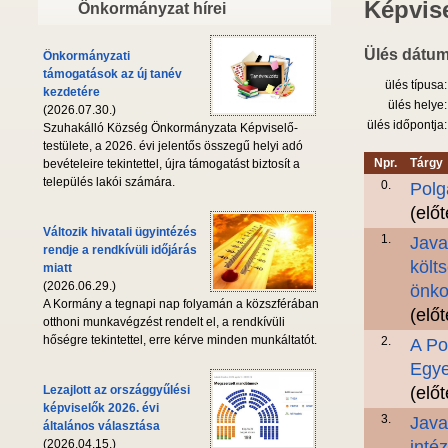
Képvise
Önkormányzat hírei
Ülés dátum
Önkormányzati
támogatások az új tanév
ülés típusa:
kezdetére
ülés helye:
(2026.07.30.)
ülés időpontja:
Szuhakálló Község Önkormányzata Képviselő-
testülete, a 2026. évi jelentős összegű helyi adó
Npr.
Tárgy
bevételeire tekintettel, újra támogatást biztosít a
település lakói számára.
0.
Polg
(elő
Változik hivatali ügyintézés
1.
Java
rendje a rendkívüli időjárás
költ
miatt
(2026.06.29.)
önko
A Kormány a tegnapi nap folyamán a közszférában
(elő
otthoni munkavégzést rendelt el, a rendkívüli
hőségre tekintettel, erre kérve minden munkáltatót.
2.
A Po
Egye
Lezajlott az országgyűlési
(elő
képviselők 2026. évi
3.
Java
általános választása
(2026.04.15.)
inté