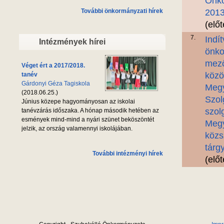
Önko
További önkormányzati hírek
2013
(elő
7.
Indí
Intézmények hírei
önko
mező
Véget ért a 2017/2018.
közö
tanév
Gárdonyi Géza Tagiskola
Megy
(2018.06.25.)
Szol
Június közepe hagyományosan az iskolai
szol
tanévzárás időszaka. A hónap második hetében az
esmények mind-mind a nyári szünet beköszöntét
Megy
jelzik, az ország valamennyi iskolájában.
közs
tárg
További intézményi hírek
(elő