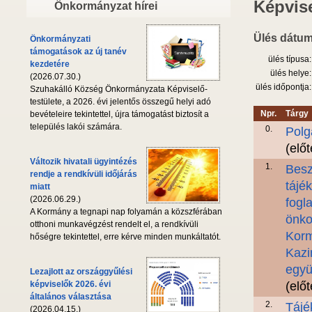
Képvise
Önkormányzat hírei
Ülés dátum
Önkormányzati
támogatások az új tanév
ülés típusa:
kezdetére
ülés helye:
(2026.07.30.)
ülés időpontja:
Szuhakálló Község Önkormányzata Képviselő-
testülete, a 2026. évi jelentős összegű helyi adó
Npr.
Tárgy
bevételeire tekintettel, újra támogatást biztosít a
település lakói számára.
0.
Polg
(elő
Változik hivatali ügyintézés
1.
Besz
rendje a rendkívüli időjárás
tájé
miatt
(2026.06.29.)
fogla
A Kormány a tegnapi nap folyamán a közszférában
önko
otthoni munkavégzést rendelt el, a rendkívüli
Korm
hőségre tekintettel, erre kérve minden munkáltatót.
Kazi
együ
Lezajlott az országgyűlési
képviselők 2026. évi
(elő
általános választása
2.
Tájé
(2026.04.15.)