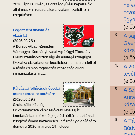
2026. április 12-én, az országgyűlési képviselők
hely
általános választása akadálytalanul zajlott le a
orvo
településen.
ügye
(elő
Legeltetési tilalom és
3.
A sa
ebzárlat
(2026.03.26.)
Gyer
A Borsod-Abaúj-Zemplén
közs
Vármegyei Kormányhivatal Agrárügyi Főosztály
(elő
Élelmiszerlánc-biztonsági és Állategészségügyi
Osztálya ebzárlatot és legeltetési tilalmat rendelt el
4.
A 20
a rókák és más ragadozók veszettség elleni
tevé
immunizálása miatt.
(elő
Pályázati felhívások óvodai
5.
A Sz
munkakörök betöltésére
Kura
(2026.03.19.)
köza
Szuhakálló Község
Önkormányzata képviselő-testülete saját
(elő
fenntartásban működő, jogelőd nélküli alapítással
6.
A Tá
létrejövő óvoda köznevelési intézmény alapításáról
döntött a 2026. március 19-i ülésén.
Bódv